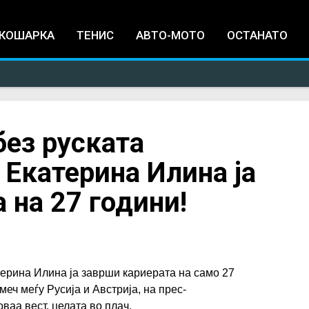
Jump to navigation
КОШАРКА
ТЕНИС
АВТО-МОТО
ОСТАНАТО
без руската
 Екатерина Илина ја
 на 27 години!
ерина Илина ја заврши кариерата на само 27
еч меѓу Русија и Австрија, на прес-
оваа вест, целата во плач.