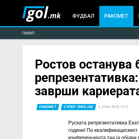
ФУДБАЛ
РАКОМЕТ
ПМФЛ
You
Ростов останува 
репрезентативка:
are
заврши кариерата
here
РАКОМЕТ
СУПЕР ЛИГА (Ж)
4 ЈУНИ 2018, 15:31
Руската репрезентативка Екат
години! По квалификацискиот м
конференцијата таа ја објави 