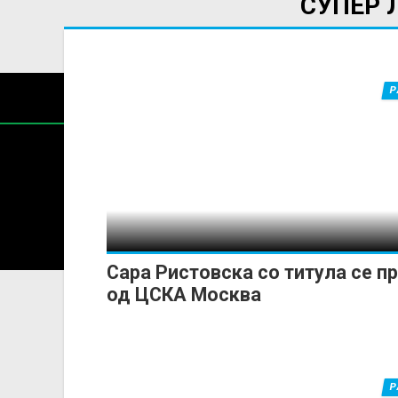
СУПЕР 
Р
Содржин
За секоја форма на распространување, репродукција и
Сара Ристовска со титула се п
од ЦСКА Москва
Р