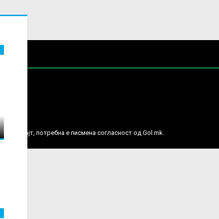
е права.
ј веб сајт, потребна е писмена согласност од Gol.mk.