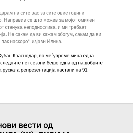
дарам на сите вас за сите овие години
о. Направив се што можев за мојот омилен
бот станува неподнослива, и ми требаат
ја. Не сакам да ви кажам збогум, сакам да ви
 пак наскоро“, изјави Илина.
Кубан Краснодар, во меѓувреме мина една
оследните пет сезони беше една од најдобрите
а руската репрезентација настапи на 91
нови вести од