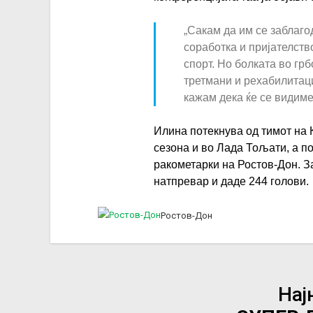
„Сакам да им се заблаго
соработка и пријателств
спорт. Но болката во гр
третмани и рехабилитаци
кажам дека ќе се видиме
Илина потекнува од тимот на 
сезона и во Лада Тољати, а п
ракометарки на Ростов-Дон. З
натпревар и даде 244 голови.
Ростов-Дон
Нај