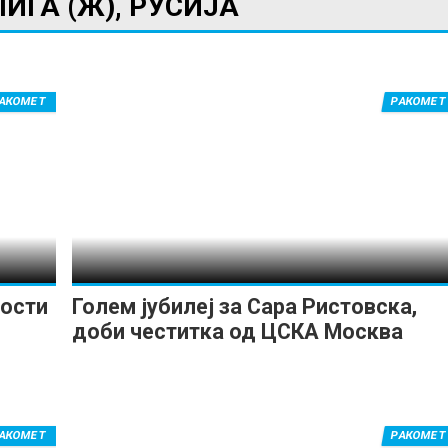
ЛИГА (Ж), РУСИЈА
АКОМЕТ
РАКОМЕТ
ИМПРЕСУМ
МАРКЕТИНГ
КОНТАКТ
RSS
© 2016-2026 Gol.mk
Сите права задржани
ите на Gol.mk се заштитени со Законот за авторското право и сроднит
ли комерцијална употреба на текстови, фотографии или податоци од ово
рости
Голем јубилеј за Сара Ристовска,
доби честитка од ЦСКА Москва
АКОМЕТ
РАКОМЕТ