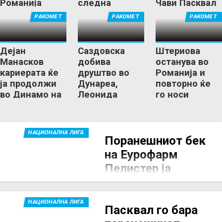
Романија
следна
Чави Пасквал
решена да го
дестинација е
РАКОМЕТ
РАКОМЕТ
РАКОМЕТ
преземе
Романија
тронот
Дејан
Саздовска
Штериова
Манасков
добива
останува во
кариерата ќе
друштво во
Романија и
ја продолжи
Дунареа,
повторно ќе
во Динамо на
Леонида
го носи
Пасквал?
Гичевска се
дресот на
сели во
Браила
Романија
НАЦИОНАЛНА ЛИГА
Поранешниот бек
на Еурофарм
Пелистер ја
продолжи
соработката со
НАЦИОНАЛНА ЛИГА
Констанца
Пасквал го бара