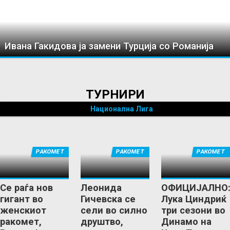
Ивана Гакидова ја замени Турција со Романија
ТУРНИРИ
Национална Лига
РАКОМЕТ
РАКОМЕТ
РАКОМЕТ
Се раѓа нов
Леонида
ОФИЦИЈАЛНО
гигант во
Гичевска се
Лука Циндриќ
женскиот
сели во силно
три сезони во
ракомет,
друштво,
Динамо на