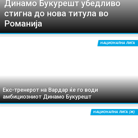
Динамо Букурешт убедливо
стигна до нова титула во
Романија
НАЦИОНАЛНА ЛИГА
Екс-тренерот на Вардар ќе го води
амбициозниот Динамо Букурешт
НАЦИОНАЛНА ЛИГА (Ж)