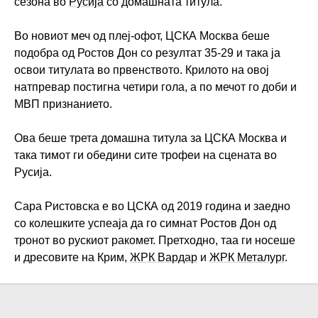
сезона во
Русија
со домашната титула.
Во новиот меч од плеј-офот, ЦСКА Москва беше
подобра од Ростов Дон со резултат 35-29 и така ја
освои титулата во првенството. Крилото на овој
натпревар постигна четири гола, а по мечот го доби и
МВП признанието.
Ова беше трета домашна титула за ЦСКА Москва и
така тимот ги обедини сите трофеи на сцената во
Русија.
Сара Ристовска е во ЦСКА од 2019 година и заедно
со колешките успеаја да го симнат Ростов Дон од
тронот во рускиот ракомет. Претходно, таа ги носеше
и дресовите на Крим,
ЖРК Вардар
и
ЖРК Металург
.