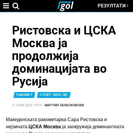
РЕЗУЛТАТИ
Jump to navigation
You
Ристовска и ЦСКА
Москва ја
are
продолжија
here
доминацијата во
Русија
РАКОМЕТ
СУПЕР ЛИГА (Ж)
4 ЈУНИ 2023, 18:19
•
МАРТИН ТАНАСКОВСКИ
Македонската ракометарка Сара Ристовска и
нејзината
ЦСКА Москва
ја заокружија доминантната