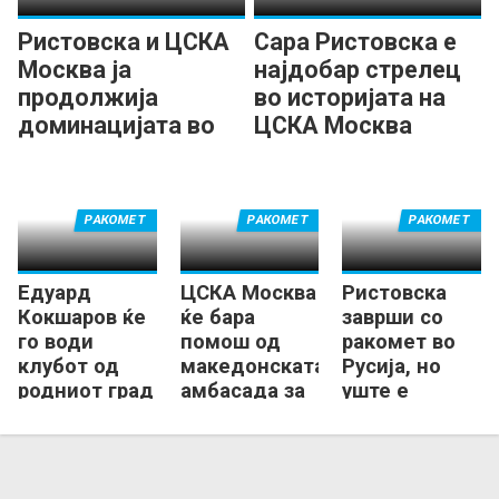
Ристовска и ЦСКА
Сара Ристовска е
Москва ја
најдобар стрелец
продолжија
во историјата на
доминацијата во
ЦСКА Москва
Русија
РАКОМЕТ
РАКОМЕТ
РАКОМЕТ
Едуард
ЦСКА Москва
Ристовска
Кокшаров ќе
ќе бара
заврши со
го води
помош од
ракомет во
клубот од
македонската
Русија, но
родниот град
амбасада за
уште е
на
Ристовска
„затворена“
Самсоненко
во Москва