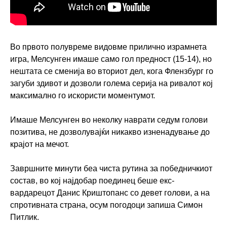
Во првото полувреме видовме прилично израмнета
игра, Мелсунген имаше само гол предност (15-14), но
нештата се сменија во вториот дел, кога Флензбург го
загуби здивот и дозволи голема серија на ривалот кој
максимално го искористи моментумот.
Имаше Мелсунген во неколку наврати седум голови
позитива, не дозволувајќи никакво изненадување до
крајот на мечот.
Завршните минути беа чиста рутина за победничкиот
состав, во кој најдобар поединец беше екс-
вардарецот Данис Криштопанс со девет голови, а на
спротивната страна, осум погодоци запиша Симон
Питлик.