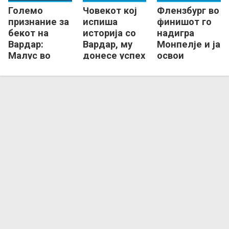
Големо
Човекот кој
Флензбург во
Кил
Мелсунген
Монпелје
Флензбург
признание за
испиша
финишот го
бекот на
историја со
надигра
Вардар:
Вардар, му
Монпелје и ја
Малус во
донесе успех
освои
друштво на
и на
бронзата во
најдобрите
Мелсунген!
ЕЛ!
во ЕЛ