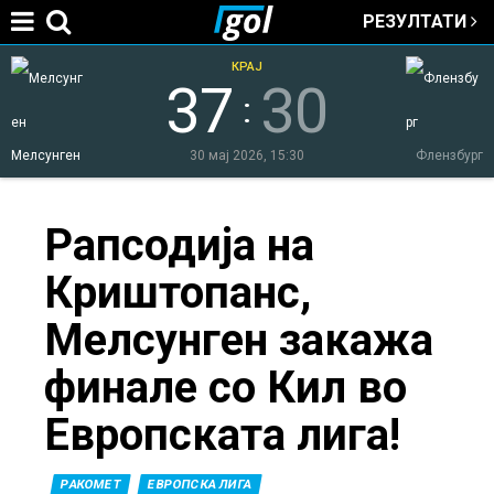
РЕЗУЛТАТИ
Jump to navigation
КРАЈ
37
30
:
Мелсунген
30 мај 2026, 15:30
Флензбург
You
Рапсодија на
Криштопанс,
are
Мелсунген закажа
here
финале со Кил во
Европската лига!
РАКОМЕТ
ЕВРОПСКА ЛИГА