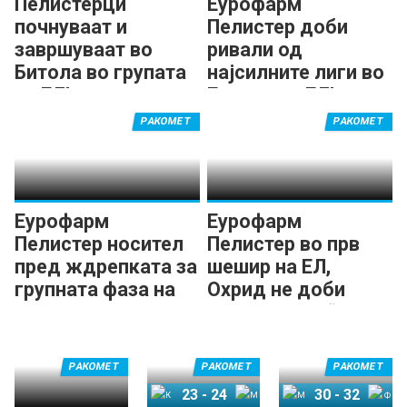
Пелистерци
Еурофарм
почнуваат и
Пелистер доби
завршуваат во
ривали од
Битола во групата
најсилните лиги во
на ЕЛ!
Европа во ЕЛ!
РАКОМЕТ
РАКОМЕТ
Еурофарм
Еурофарм
Пелистер носител
Пелистер во прв
пред ждрепката за
шешир на ЕЛ,
групната фаза на
Охрид не доби
Европската лига
„вајлд-карта“
РАКОМЕТ
РАКОМЕТ
РАКОМЕТ
23
-
24
30
-
32