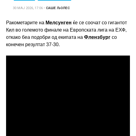
30 МАЈ 2026, 17:06
•
САШЕ ЉОЛЕС
Ракометарите на
Мелсунген
ќе се соочат со гигантот
Кил
во големото финале на Европската лига на ЕХФ,
откако беа подобри од екипата на
Флензбург
со
конечен резултат 37-30.