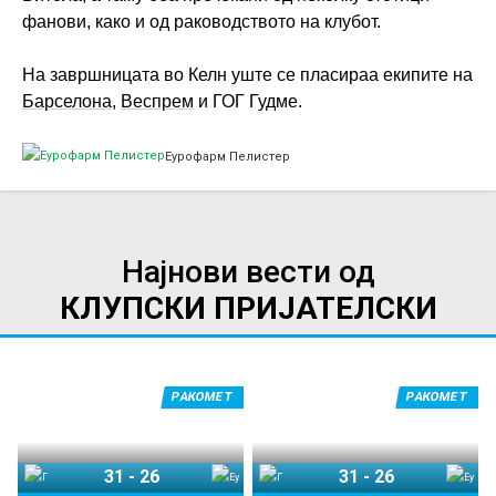
фанови, како и од раководството на клубот.
На завршницата во Келн уште се пласираа екипите на
Барселона
,
Веспрем
и ГОГ Гудме.
Еурофарм Пелистер
Најнови вести од
КЛУПСКИ ПРИЈАТЕЛСКИ
РАКОМЕТ
РАКОМЕТ
31
-
26
31
-
26
ГРК Охрид
Еурофарм Пелистер
ГРК Охрид
Еурофарм Пелистер