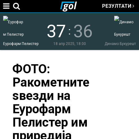
РЕЗУЛТАТИ
Jump to navigation
37
36
:
Еурофарм Пелистер
18 апр 2025, 18:00
Динамо Букурешт
You
ФОТО:
Ракометните
are
ѕвезди на
here
Еурофарм
Пелистер им
приредија