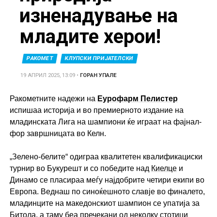
изненадување на
младите херои!
РАКОМЕТ
КЛУПСКИ ПРИЈАТЕЛСКИ
19 АПРИЛ 2025, 13:09
•
ГОРАН УПАЛЕ
Ракометните надежи на
Еурофарм Пелистер
испишаа историја и во премиерното издание на
младинската Лига на шампиони ќе играат на фајнал-
фор завршницата во Келн.
„Зелено-белите“ одиграа квалитетен квалификациски
турнир во Букурешт и со победите над
Киелце
и
Динамо се пласираа меѓу најдобрите четири екипи во
Европа. Веднаш по синоќешното славје во финалето,
младинците на македонскиот шампион се упатија за
Битола, а таму беа пречекани од неколку стотици