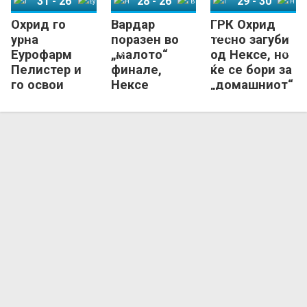
31
-
26
28
-
26
29
-
30
Охрид го
Вардар
ГРК Охрид
ГРК Охрид
Еурофарм Пелистер
Нексе Нашице
Вардар 1961
ГРК Охрид
Нексе Нашице
урна
поразен во
тесно загуби
Еурофарм
„малото“
од Нексе, но
Пелистер и
финале,
ќе се бори за
го освои
Нексе
„домашниот“
првиот
„бронзен“ на
трофеј
трофеј на
турнирот во
својот
Охрид
Меморијал!