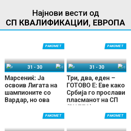
Најнови вести од
СП КВАЛИФИКАЦИИ, ЕВРОПА
РАКОМЕТ
РАКОМЕТ
31
-
30
31
-
30
Унгарија
Србија
Унгарија
Србија
Марсениќ: Ја
Три, два, еден –
освоив Лигата на
ГОТОВО Е: Еве како
шампионите со
Србија го прослави
Вардар, но ова
пласманот на СП
чувство...
(ВИДЕО)
РАКОМЕТ
РАКОМЕТ