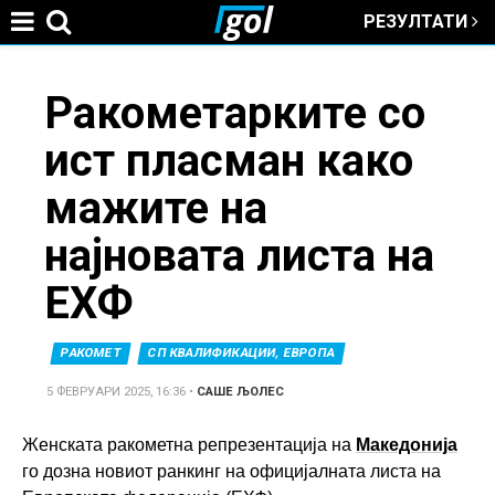
РЕЗУЛТАТИ
Jump to navigation
You
Ракометарките со
ист пласман како
are
мажите на
here
најновата листа на
ЕХФ
РАКОМЕТ
СП КВАЛИФИКАЦИИ, ЕВРОПА
5 ФЕВРУАРИ 2025, 16:36
•
САШЕ ЉОЛЕС
Женската ракометна репрезентација на
Македонија
го дозна новиот ранкинг на официјалната листа на