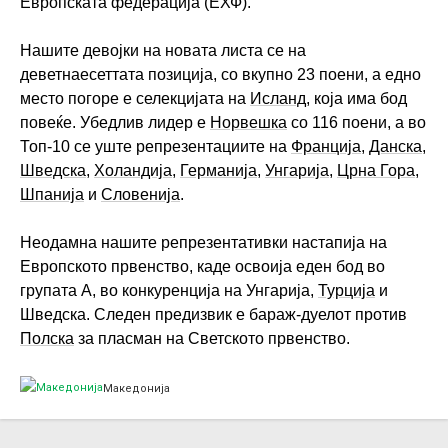
Европската федерација (ЕХФ).
Нашите девојки на новата листа се на
деветнаесеттата позиција, со вкупно 23 поени, а едно
место погоре е селекцијата на
Исланд
, која има бод
повеќе. Убедлив лидер е
Норвешка
со 116 поени, а во
Топ-10 се уште репрезентациите на
Франција
,
Данска
,
Шведска
,
Холандија
,
Германија
,
Унгарија
,
Црна Гора
,
Шпанија
и
Словенија
.
Неодамна нашите репрезентативки настапија на
Европското првенство, каде освоија еден бод во
групата А, во конкуренција на Унгарија,
Турција
и
Шведска. Следен предизвик е бараж-дуелот против
Полска
за пласман на Светското првенство.
Македонија