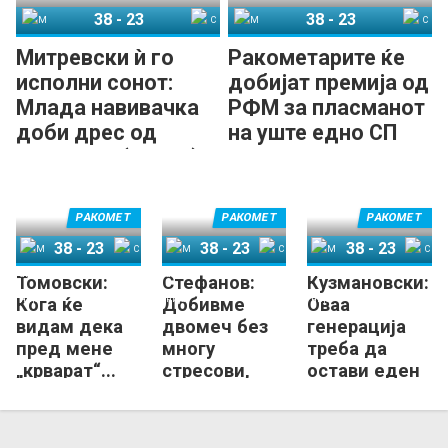
38
-
23
38
-
23
Македонија
Словачка
Македонија
Словачка
Митревски ѝ го
Ракометарите ќе
исполни сонот:
добијат премија од
Млада навивачка
РФМ за пласманот
доби дрес од
на уште едно СП
голманот (ФОТО)
РАКОМЕТ
РАКОМЕТ
РАКОМЕТ
38
-
23
38
-
23
38
-
23
Томовски:
Стефанов:
Кузмановски:
Македонија
Словачка
Македонија
Словачка
Македонија
Словачка
Кога ќе
Добивме
Оваа
видам дека
двомеч без
генерација
пред мене
многу
треба да
„крварат“...
стресови,
остави еден
тоа ептен ме
овој дуел
белег, горд
мотивира!
беше
сум на
поинаков!
момците