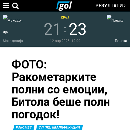
РЕЗУЛТАТИ
Jump to navigation
КРАЈ
21
23
:
Македонија
12 апр 2025, 19:00
Полска
You
ФОТО:
Ракометарките
are
полни со емоции,
here
Битола беше полн
погодок!
РАКОМЕТ
СП (Ж), КВАЛИФИКАЦИИ