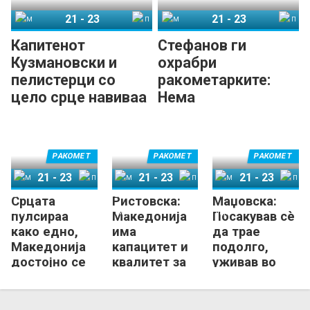
21
-
23
21
-
23
Македонија
Полска
Македонија
Полска
Капитенот
Стефанов ги
Кузмановски и
охрабри
пелистерци со
ракометарките:
цело срце навиваа
Нема
за ракометарките!
разочарување,
главите горе!
РАКОМЕТ
РАКОМЕТ
РАКОМЕТ
21
-
23
21
-
23
21
-
23
Срцата
Ристовска:
Маџовска:
Македонија
Полска
Македонија
Полска
Македонија
Полска
пулсираа
Македонија
Посакував сѐ
како едно,
има
да трае
Македонија
капацитет и
подолго,
достојно се
квалитет за
уживав во
прости од
следните
последниот
баражот
шампионати
меч!