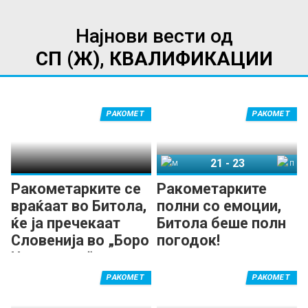
Најнови вести од
СП (Ж), КВАЛИФИКАЦИИ
РАКОМЕТ
РАКОМЕТ
21
-
23
Македонија
Полска
Ракометарките се
Ракометарките
враќаат во Битола,
полни со емоции,
ќе ја пречекаат
Битола беше полн
Словенија во „Боро
погодок!
Чурлевски“
РАКОМЕТ
РАКОМЕТ