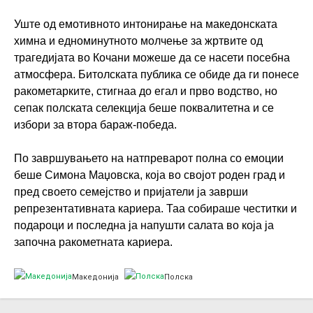
Уште од емотивното интонирање на македонската
химна и едноминутното молчење за жртвите од
трагедијата во Кочани можеше да се насети посебна
атмосфера. Битолската публика се обиде да ги понесе
ракометарките, стигнаа до егал и прво водство, но
сепак полската селекција беше поквалитетна и се
избори за втора бараж-победа.
По завршувањето на натпреварот полна со емоции
беше Симона Маџовска, која во својот роден град и
пред своето семејство и пријатели ја заврши
репрезентативната кариера. Таа собираше честитки и
подароци и последна ја напушти салата во која ја
започна ракометната кариера.
Македонија
Полска