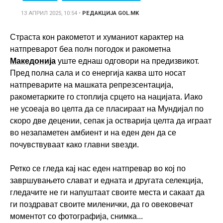
13 АПРИЛ 2025, 10:54
•
РЕДАКЦИЈА GOL.MK
Страста кон ракометот и хуманиот карактер на
натпреварот беа полн погодок и ракометна
Македонија
уште еднаш одговори на предизвикот.
Пред полна сала и со енергија каква што носат
натпреварите на машката репрезсентација,
ракометарките го стоплија срцето на нацијата. Иако
не усоеаја во целта да се пласираат на Мундијал по
скоро две децении, сепак ја остварија целта да играат
во незапаметен амбиент и на еден ден да се
почувствуваат како главни ѕвезди.
Ретко се гледа кај нас еден натпревар во кој по
завршувањето слават и едната и другата селекција,
гледачите не ги напуштаат своите места и сакаат да
ги поздрават своите миленички, да го овековечат
моментот со фотографија, снимка...