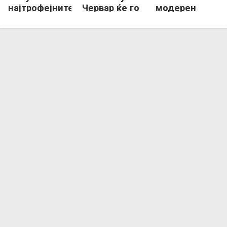
најтрофејните
Червар ќе го
модерен
„домашни“ во
гради тимот
ракомет и
Европа!
за новата
сигурен
сезона
опстанок!