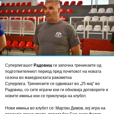
Суперлигашот
Радовиш
ги започна тренинзите од
подготвителниот период пред почетокот на новата
сезона во македонската ракометна
Суперлига
. Тренинзите се одвиваат во „25 мај“ во
Радовиш, со сите играчи кои ги обновија договорите и
новите имиња кои се приклучија на клубот.
Нови имиња во клубот се:
Мартин Димов
, кој игра на