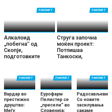
РАКОМЕТ
РАКОМЕТ
Алкалоид
Струга започна
„побегна“ од
моќен проект:
Скопје,
Потпишаа
подготовките
Танкоски,
продолжуваат во
Георгиевски,
Маврово!
Петров...
РАКОМЕТ
РАКОМЕТ
РАКОМЕТ
Вардар во
Еурофарм
Радосављевиќ:
престижно
Пелистер се
Со новите
друштво:
„пресели“ во
засилувања
Меѓу
Словенија:
сакаме