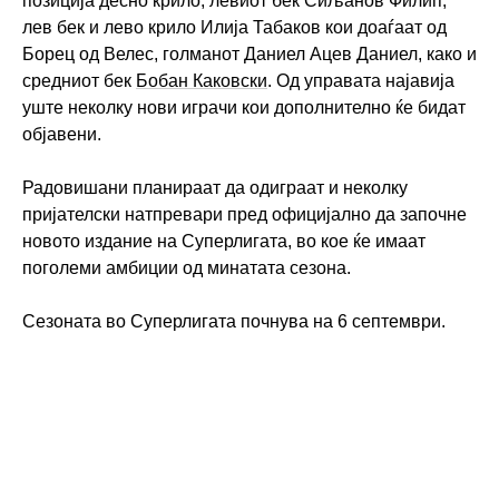
позиција десно крило, левиот бек Сиљанов Филип,
лев бек и лево крило Илија Табаков кои доаѓаат од
Борец од Велес, голманот Даниел Ацев Даниел, како и
средниот бек
Бобан Каковски
. Од управата најавија
уште неколку нови играчи кои дополнително ќе бидат
објавени.
Радовишани планираат да одиграат и неколку
пријателски натпревари пред официјално да започне
новото издание на Суперлигата, во кое ќе имаат
поголеми амбиции од минатата сезона.
Сезоната во Суперлигата почнува на 6 септември.