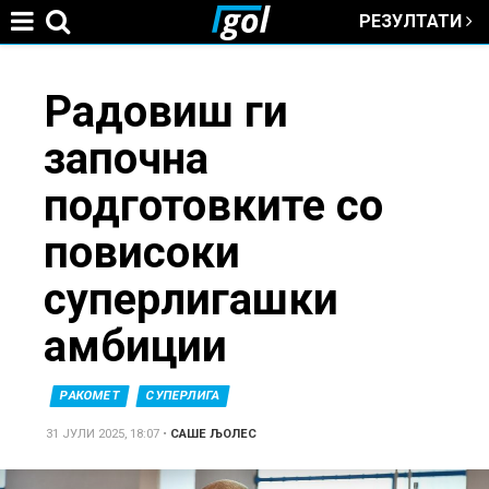
РЕЗУЛТАТИ
Jump to navigation
You
Радовиш ги
започна
are
подготовките со
here
повисоки
суперлигашки
амбиции
РАКОМЕТ
СУПЕРЛИГА
31 ЈУЛИ 2025, 18:07
•
САШЕ ЉОЛЕС