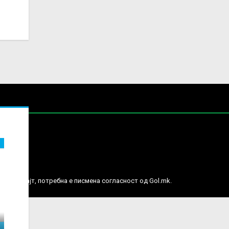
е права.
ј веб сајт, потребна е писмена согласност од Gol.mk.