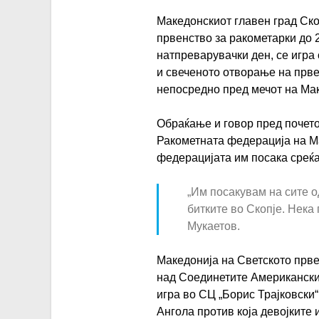
Македонскиот главен град Ско
првенство за ракометарки до 
натпреварувачки ден, се игра 
и свеченото отворање на прве
непосредно пред мечот на Ма
Обраќање и говор пред почето
Ракометната федерација на М
федерацијата им посака среќа
„Им посакувам на сите о
битките во Скопје. Нека
Мукаетов.
Македонија на Светското прве
над Соединетите Американски 
игра во СЦ „Борис Трајковски“ 
Ангола против која девојките 