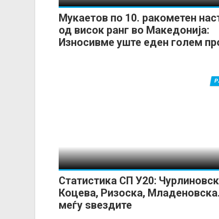
Мукаетов по 10. ракометен нас
од висок ранг во Македонија:
Износивме уште еден голем пр
Р
Статистика СП У20: Чурлиновск
Коцева, Ризоска, Младеновска.
меѓу ѕвездите