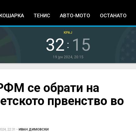
Jump to navigation
КОШАРКА
ТЕНИС
АВТО-МОТО
ОСТАНАТО
КРАЈ
32
15
:
19 јун 2024, 20:15
РФМ се обрати на
етското првенство во
024, 22:31
•
ИВАН ДИМОВСКИ