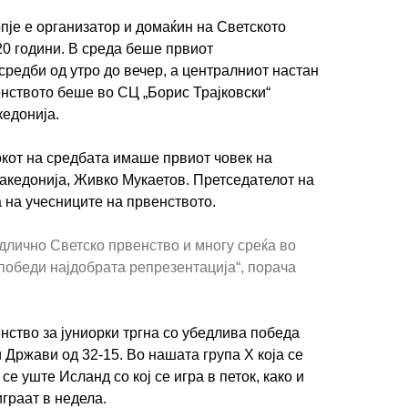
пје е организатор и домаќин на Светското
20 години. В среда беше првиот
средби од утро до вечер, а централниот настан
нството беше во СЦ „Борис Трајковски“
кедонија.
кот на средбата имаше првиот човек на
акедонија, Живко Мукаетов. Претседателот на
 на учесниците на првенството.
длично Светско првенство и многу среќа во
 победи најдобрата репрезентација“, порача
нство за јуниорки тргна со убедлива победа
Држави од 32-15. Во нашата група Х која се
се уште Исланд со кој се игра в петок, како и
играат в недела.