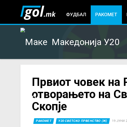
ФУДБАЛ
РАКОМЕТ
Македонија У20
You
Првиот човек на 
отворањето на Св
are
Скопје
here
РАКОМЕТ
У20 СВЕТСКО ПРВЕНСТВО (Ж)
19 ЈУНИ 2