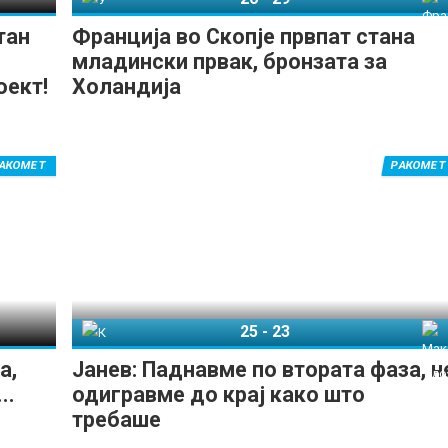
тан
Франција во Скопје првпат стана
младински првак, бронзата за
оект!
Холандија
АКОМЕТ
РАКОМЕТ
25
-
23
Кина У20
Македонија У20
а,
Јанев: Паднавме по втората фаза, н
..
одигравме до крај како што
требаше