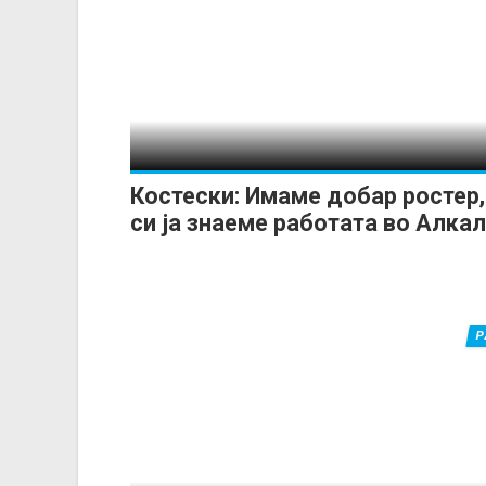
Костески: Имаме добар ростер,
си ја знаеме работата во Алка
Р