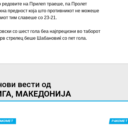
во редовите на Прилеп траеше, па Пролет
текна предност која што противникот не можеше
ниот тим славеше со 23-21.
овски со шест гола беа најпрецизни во таборот
прв стрелец беше Шабановиќ со пет гола.
нови вести од
ИГА, МАКЕДОНИЈА
АКОМЕТ
РАКОМЕТ