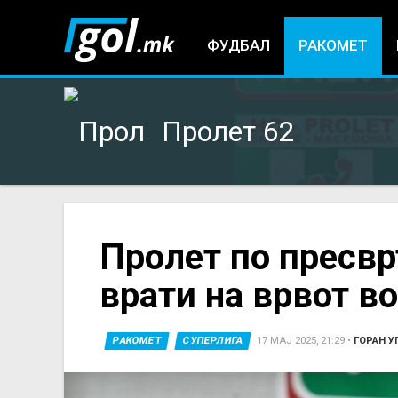
ФУДБАЛ
РАКОМЕТ
Пролет 62
You
Пролет по пресвр
врати на врвот во
are
here
РАКОМЕТ
СУПЕРЛИГА
17 МАЈ 2025, 21:29
•
ГОРАН У