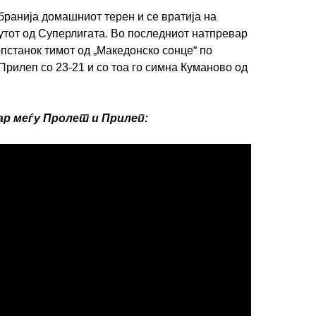
бранија домашниот терен и се вратија на
аутот од Суперлигата. Во последниот натпревар
опстанок тимот од „Македонско сонце“ по
Прилеп со 23-21 и со тоа го симна Куманово од
р меѓу Пролет и Прилеп:
ИМПРЕСУМ
МАРКЕТИНГ
КОНТАКТ
RSS
© 2016-2026 Gol.mk
Сите права задржани
ите на Gol.mk се заштитени со Законот за авторското право и сроднит
ли комерцијална употреба на текстови, фотографии или податоци од ово