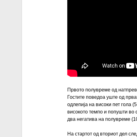
Првото полувреме од натпрев
Гостите поведоа уште од прва
одлепија на високи пет гола (
високото темпо и попушти во 
два негатива на полувреме (10
На стартот од вториот дел сле