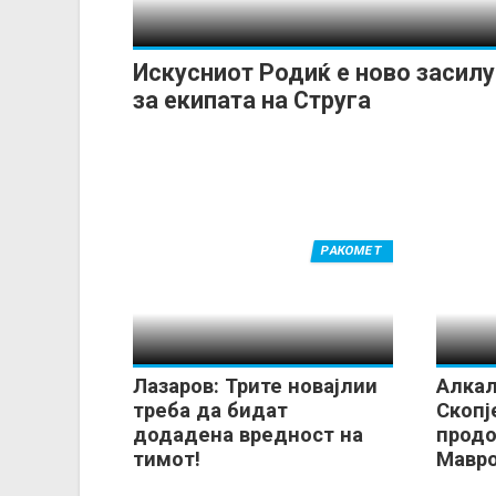
Искусниот Родиќ е ново засил
за екипата на Струга
РАКОМЕТ
Лазаров: Трите новајлии
Алкал
треба да бидат
Скопј
додадена вредност на
продо
тимот!
Мавро