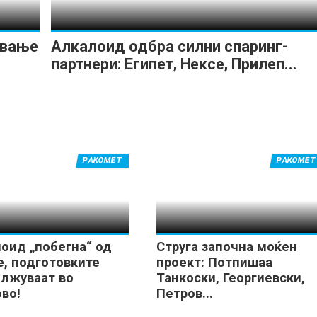
ување
Алкалоид одбра силни спаринг-
партнери: Египет, Нексе, Прилеп...
РАКОМЕТ
РАКОМЕТ
оид „побегна“ од
Струга започна моќен
е, подготовките
проект: Потпишаа
лжуваат во
Танкоски, Георгиевски,
во!
Петров...