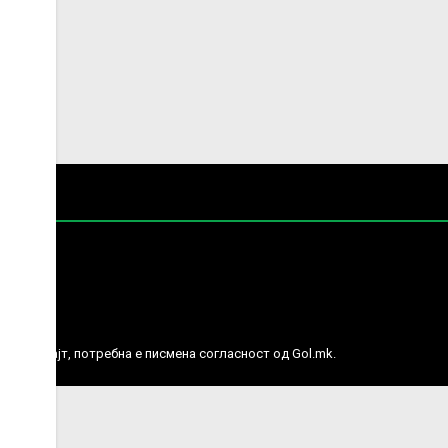
е права.
ј веб сајт, потребна е писмена согласност од Gol.mk.