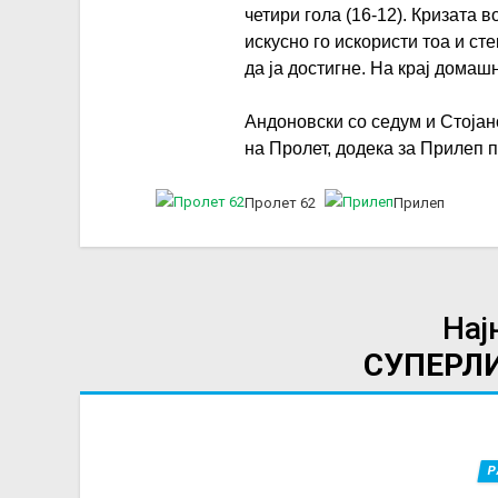
четири гола (16-12). Кризата 
искусно го искористи тоа и с
да ја достигне. На крај домаш
Андоновски со седум и Стојан
на Пролет, додека за Прилеп 
Пролет 62
Прилеп
Нај
СУПЕРЛ
Р