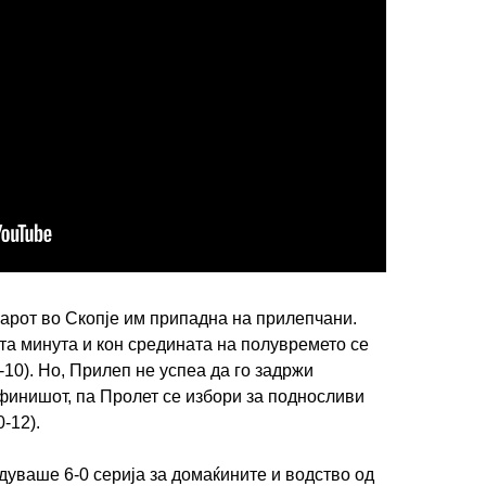
арот во Скопје им припадна на прилепчани.
та минута и кон средината на полувремето се
5-10). Но, Прилеп не успеа да го задржи
финишот, па Пролет се избори за подносливи
-12).
дуваше 6-0 серија за домаќините и водство од