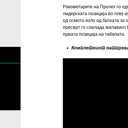
Ракометарите на Пролет го од
лидерската позиција во плеј-
од осмото коло од битката за 
пресврт го совлада жилавиот 
првата позиција на табелата.
Комплетниот натпрева
Содржин
За секоја форма на распространување, репродукција и