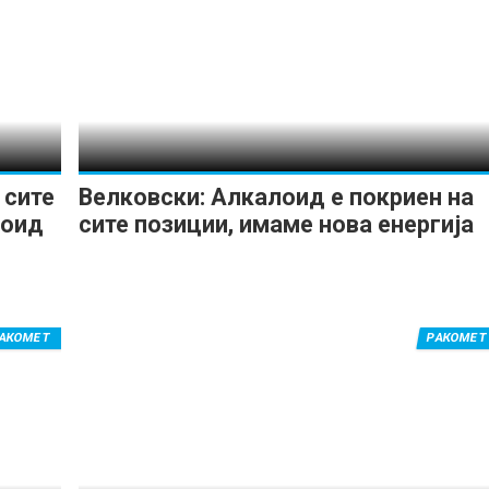
 сите
Велковски: Алкалоид е покриен на
лоид
сите позиции, имаме нова енергија
АКОМЕТ
РАКОМЕТ