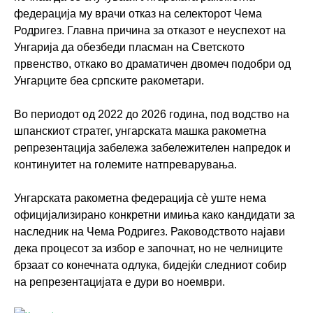
федерација му врачи отказ на селекторот Чема
Родригез. Главна причина за отказот е неуспехот на
Унгарија да обезбеди пласман на Светското
првенство, откако во драматичен двомеч подобри од
Унгарците беа српските ракометари.
Во периодот од 2022 до 2026 година, под водство на
шпанскиот стратег, унгарската машка ракометна
репрезентација забележа забележителен напредок и
континуитет на големите натпреварувања.
Унгарската ракометна федерација сè уште нема
официјализирано конкретни имиња како кандидати за
наследник на Чема Родригез. Раководството најави
дека процесот за избор е започнат, но не челниците
брзаат со конечната одлука, бидејќи следниот собир
на репрезентацијата е дури во ноември.