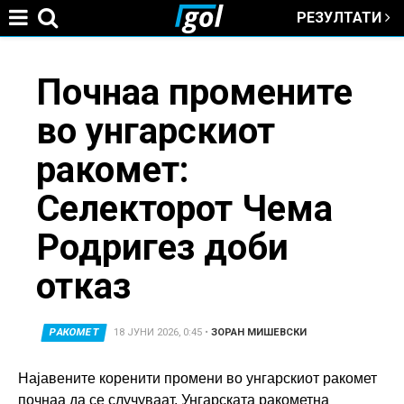
РЕЗУЛТАТИ
Jump to navigation
You
Почнаа промените
во унгарскиот
are
ракомет:
here
Селекторот Чема
Родригез доби
отказ
РАКОМЕТ
18 ЈУНИ 2026, 0:45
•
ЗОРАН МИШЕВСКИ
Најавените коренити промени во унгарскиот ракомет
почнаа да се случуваат. Унгарската ракометна