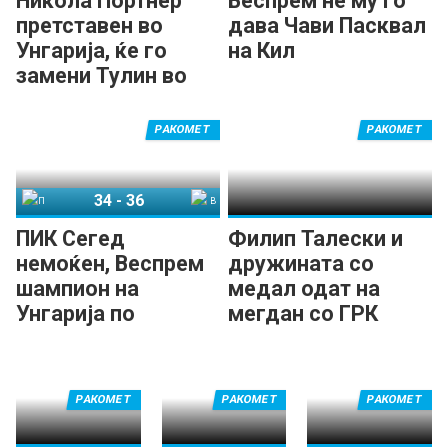
Никола Портнер
Веспрем не му го
претставен во
дава Чави Пасквал
Унгарија, ќе го
на Кил
замени Тулин во
ПИК Сегед
РАКОМЕТ
РАКОМЕТ
34
-
36
ПИК Сегед
Веспрем
ПИК Сегед
Филип Талески и
немоќен, Веспрем
дружината со
шампион на
медал одат на
Унгарија по
мегдан со ГРК
триесетти пат!
Охрид!
РАКОМЕТ
РАКОМЕТ
РАКОМЕТ