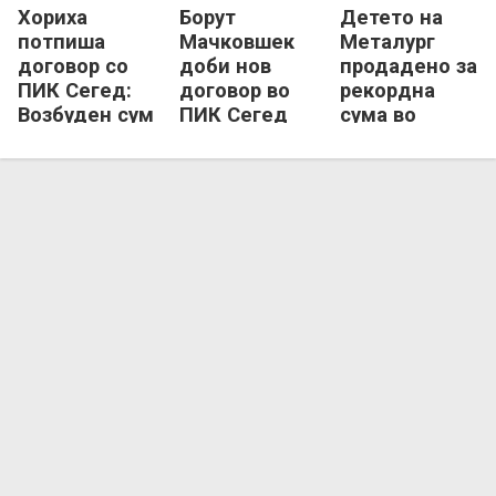
Хориха
Борут
Детето на
потпиша
Мачковшек
Металург
договор со
доби нов
продадено за
ПИК Сегед:
договор во
рекордна
Возбуден сум
ПИК Сегед
сума во
за шансата...
Веспрем