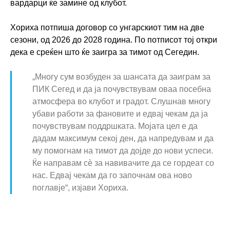
вардарци ќе замине од клубот.
Хориха потпиша договор со унгарскиот тим на две
сезони, од 2026 до 2028 година. По потписот тој откри
дека е среќен што ќе заигра за тимот од Сегедин.
„Многу сум возбуден за шансата да заиграм за
ПИК Сегед и да ја почувствувам оваа посебна
атмосфера во клубот и градот. Слушнав многу
убави работи за фановите и едвај чекам да ја
почувствувам поддршката. Мојата цел е да
дадам максимум секој ден, да напредувам и да
му помогнам на тимот да дојде до нови успеси.
Ќе направам сè за навивачите да се гордеат со
нас. Едвај чекам да го започнам ова ново
поглавје“, изјави Хориха.