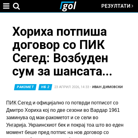
РЕЗУЛТАТИ
Jump to navigation
You
Хориха потпиша
договор со ПИК
are
Сегед: Возбуден
here
сум за шансата...
РАКОМЕТ
НБ 2
23 АПРИЛ 2026, 14:33
•
ИВАН ДИМОВСКИ
ПИК Сегед
и официјално го потврди потписот со
Дмитро Хориха кој по две сезони во Вардар 1961
заминува од мак-ракометот и се сели во
Унгарија
. Украинскиот бек и покрај тоа што во еден
момент беше пред потпис на нов договор со