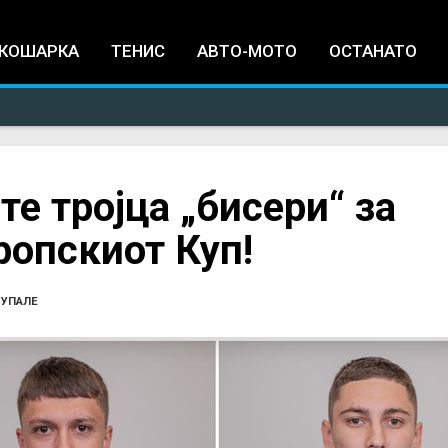
Jump to navigation
КОШАРКА
ТЕНИС
АВТО-МОТО
ОСТАНАТО
те тројца „бисери“ за
ропскиот Куп!
 УПАЛЕ