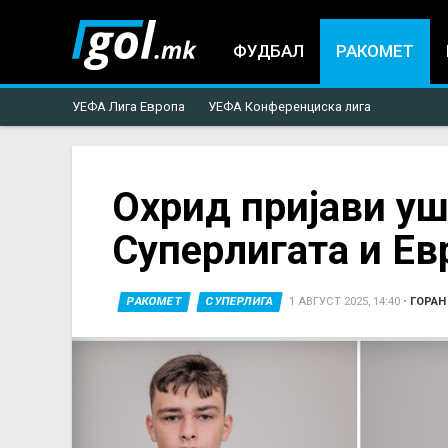
ФУДБАЛ
РАКОМЕТ
УЕФА Лига Европа
УЕФА Конференциска лига
You
Охрид пријави уш
Суперлигата и Ев
are
here
РАКОМЕТ
СУПЕРЛИГА
1 АВГУСТ 2025, 14:40
•
ГОРАН