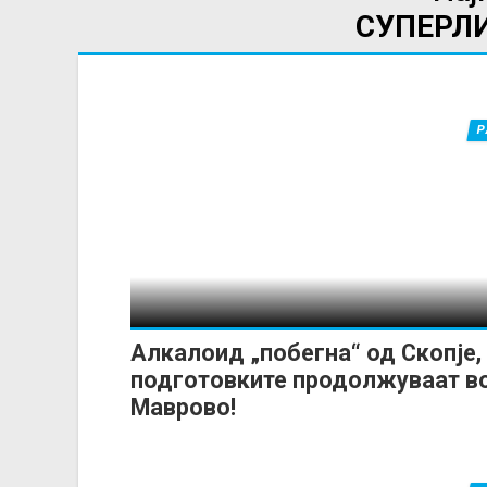
СУПЕРЛ
Р
Алкалоид „побегна“ од Скопје,
подготовките продолжуваат в
Маврово!