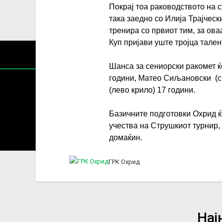
Покрај тоа раководството на с
така заедно со Илија Трајчес
тренира со првиот тим, за ова
Куп пријави уште тројца тален
Шанса за сениорски ракомет ќ
години, Матео Сиљановски (ср
(лево крило) 17 години.
Базичните подготовки Охрид ќе
Содржин
учества на Струшкиот турнир, к
За секоја форма на распространување, репродукција и
домаќин.
ГРК Охрид
Нај