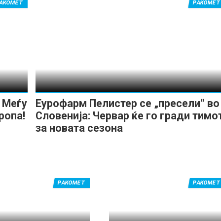
АКОМЕТ
РАКОМЕТ
 Меѓу
Еурофарм Пелистер се „пресели“ во
ропа!
Словенија: Червар ќе го гради тимо
за новата сезона
РАКОМЕТ
РАКОМЕТ