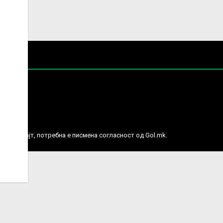
е права.
ј веб сајт, потребна е писмена согласност од Gol.mk.