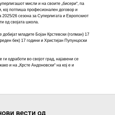
уперлигашот мисли и на своите „бисери“, па
ки, кој потпиша професионален договор и
а 2025/26 сезона за Суперлигата и Европскиот
ти од својата школа.
ИМПРЕСУМ
МАРКЕТИНГ
КОНТАКТ
RSS
е добијат младите Бојан Крстевски (голман) 17
еден бек) 17 години и Христијан Пупунцоски
© 2016-2026 Gol.mk
Сите права задржани
 ги одработи во својот град, најавени се
ите на Gol.mk се заштитени со Законот за авторското право и сроднит
ако и на „Крсте Андоновски“ на кој е и
ли комерцијална употреба на текстови, фотографии или податоци од ово
нови вести од