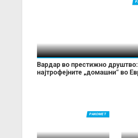
Р
Вардар во престижно друштво:
најтрофејните „домашни“ во Ев
РАКОМЕТ