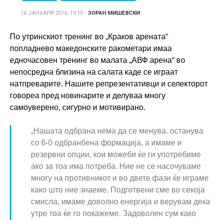
16 ЈАНУАРИ 2016, 19:10
•
ЗОРАН МИШЕВСКИ
По утринскиот тренинг во „Краков арената“
попладнево македонските ракометари имаа
едночасовен тренинг во малата „АВФ арена“ во
непосредна близина на салата каде се играат
натпреварите. Нашите репрезентативци и селекторот
говореа пред новинарите и делуваа многу
самоуверено, сигурно и мотивирано.
„Нашата одбрана нема да се менува. останува
со 6-0 одбранбена формација, а имаме и
резервни опции, кои можеби ќе ги употребиме
ако за тоа има потреба. Ние не се насочуваме
многу на противникот и во двете фази ќе играме
како што ние знаеме. Подготвени сме во секоја
смисла, имаме доволно енергија и верувам дека
утре тоа ќе го покажеме. Задоволен сум како