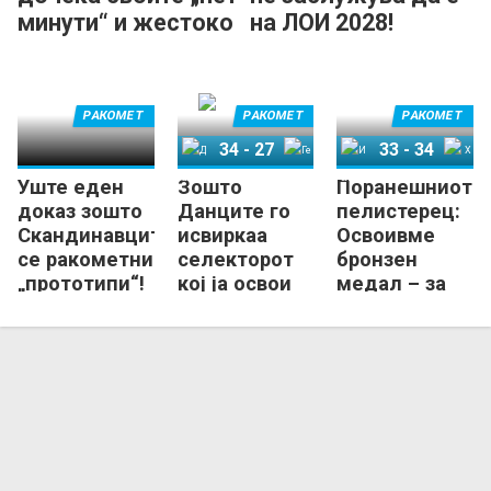
минути“ и жестоко
на ЛОИ 2028!
удри по
критичарите!
РАКОМЕТ
РАКОМЕТ
РАКОМЕТ
34
-
27
33
-
34
Уште еден
Зошто
Поранешниот
Данска
Германија
Исланд
Хрватска
доказ зошто
Данците го
пелистерец:
Скандинавците
исвиркаа
Освоивме
се ракометни
селекторот
бронзен
„прототипи“!
кој ја освои
медал – за
европската
инат!
титула?