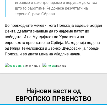
игравме и како тренираме и верувам дека тоа
што го работиме, ќе донесе резултати на
теренот“, рече Обрван.
Во претходните мечеви, кога Полска ја водеше Богдан
Вента, двапати знаевме да го најдеме патот до
победата. И на Мундијалот во Хрватска и на
европското првенство во Србија, Македонија водена
од Илија Темелковски и Звонко Шундовски ја победи
Полска, и во двата меча на убедлив начин.
Македонија
Полска
Најнови вести од
ЕВРОПСКО ПРВЕНСТВО