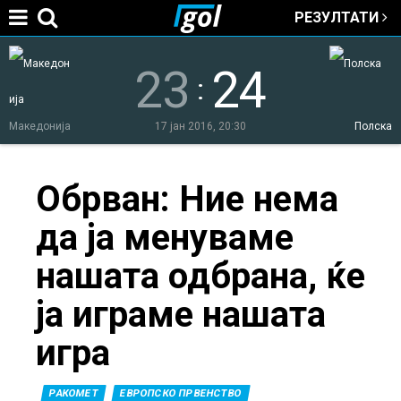
РЕЗУЛТАТИ
Jump to navigation
23
24
:
Македонија
17 јан 2016, 20:30
Полска
You
Обрван: Ние нема
да ја менуваме
are
нашата одбрана, ќе
here
ја играме нашата
игра
РАКОМЕТ
ЕВРОПСКО ПРВЕНСТВО