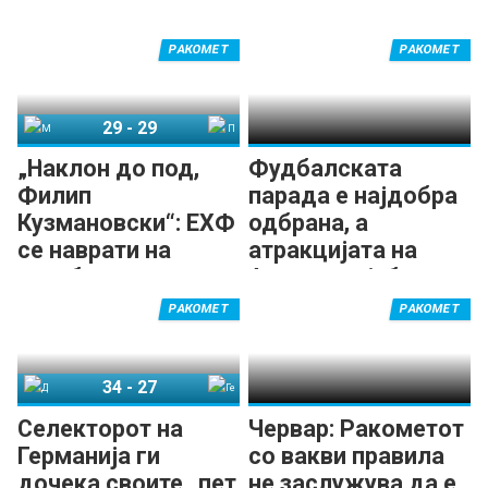
РАКОМЕТ
РАКОМЕТ
29
-
29
Македонија
Португалија
„Наклон до под,
Фудбалската
Филип
парада е најдобра
Кузмановски“: ЕХФ
одбрана, а
се наврати на
атракцијата на
незаборавната
Ареиа е најубав
партија на
гол на ЕП!
РАКОМЕТ
РАКОМЕТ
капитенот! (ВИДЕО)
34
-
27
Данска
Германија
Селекторот на
Червар: Ракометот
Германија ги
со вакви правила
дочека своите „пет
не заслужува да е