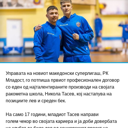
Управата на новиот македонски суперлигаш, РК
Младост, го потпиша првиот професионален договор
со еден од најталентираните производи на својата
ракометна школа, Никола Тасев, кој настапува на
позициите лев и среден бек.
На само 17 години, младиот Тасев направи
голем чекор во својата кариера и ја доби довербата