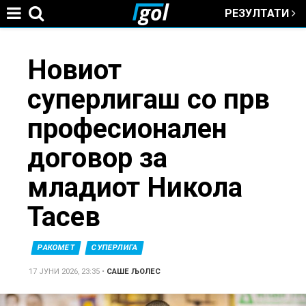
РЕЗУЛТАТИ
Jump to navigation
You
Новиот
суперлигаш со прв
are
професионален
here
договор за
младиот Никола
Тасев
РАКОМЕТ
СУПЕРЛИГА
17 ЈУНИ 2026, 23:35
•
САШЕ ЉОЛЕС