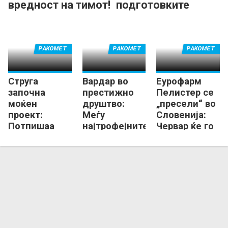
вредност на тимот!
подготовките
продолжуваат во
Маврово!
РАКОМЕТ
РАКОМЕТ
РАКОМЕТ
Струга
Вардар во
Еурофарм
започна
престижно
Пелистер се
моќен
друштво:
„пресели“ во
проект:
Меѓу
Словенија:
Потпишаа
најтрофејните
Червар ќе го
Танкоски,
„домашни“ во
гради тимот
Георгиевски,
Европа!
за новата
Петров...
сезона