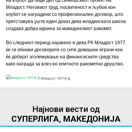
на клубот да биде дел од сениорскиот проект на
Младост. Неговиот труд, посветеност и љубов кон
клубот се наградени со професионален договор, што
претставува уште еден доказ дека младинската школа
создава добра иднина за македонскиот ракомет.
Во следниот период најавено е дека РК Младост 1977
ќе ги обнови договорите со сите домашни играчи кои
ќе добијат зголемување на финансиските средства
како награда за влез во елитното ракометно друштво.
Младост 1977 А.Д.
Најнови вести од
СУПЕРЛИГА, МАКЕДОНИЈА