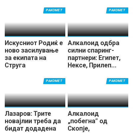
РАКОМЕТ
РАКОМЕТ
Искусниот Родиќ е
Алкалоид одбра
ново засилување
силни спаринг-
за екипата на
партнери: Египет,
Струга
Нексе, Прилеп...
РАКОМЕТ
РАКОМЕТ
Лазаров: Трите
Алкалоид
новајлии треба да
„побегна“ од
бидат додадена
Скопје,