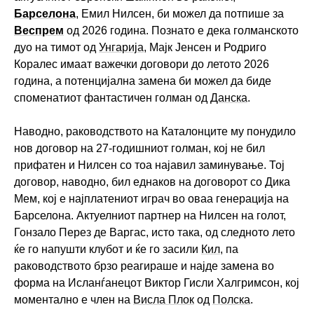
Барселона
, Емил Нилсен, би можел да потпише за
Веспрем
од 2026 година. Познато е дека голманското
дуо на тимот од
Унгарија
, Мајк Јенсен и Родриго
Коралес имаат важечки договори до летото 2026
година, а потенцијална замена би можел да биде
споменатиот фантастичен голман од
Данска
.
Наводно, раководството на Каталонците му понудило
нов договор на 27-годишниот голман, кој не бил
прифатен и Нилсен со тоа најавил заминување. Тој
договор, наводно, бил еднаков на договорот со Дика
Мем, кој е најплатениот играч во оваа генерација на
Барселона. Актуелниот партнер на Нилсен на голот,
Гонзало Перез де Варгас, исто така, од следното лето
ќе го напушти клубот и ќе го засили
Кил
, па
раководството брзо реагираше и најде замена во
форма на Исланѓанецот Виктор Гисли Халгримсон, кој
моментално е член на
Висла Плок
од
Полска
.