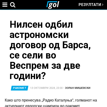
РЕЗУЛТАТИ
Jump to navigation
You
Нилсен одбил
астрономски
are
договор од Барса,
here
се сели во
Веспрем за две
години?
РАКОМЕТ
13 ОКТОМВРИ 2024, 23:00
•
ЗОРАН МИШЕВСКИ
Како што пренесува „Радио Каталуња“, голманот на
актуелниот европски шампион во ракомет,