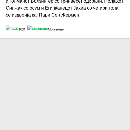
и голманот Болзингер со тринаесет одбрани. Полјакот
Сипжак со осум и Египќанецот Јахиа со четири гола
се издвоија кај Пари Сен Жермен.
ПСЖ
Монпелје