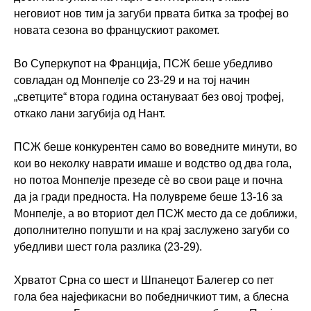
неговиот нов тим ја загуби првата битка за трофеј во
новата сезона во францускиот ракомет.
Во Суперкупот на Франција, ПСЖ беше убедливо
совладан од Монпелје со 23-29 и на тој начин
„светците“ втора година остануваат без овој трофеј,
откако лани загубија од Нант.
ПСЖ беше конкурентен само во воведните минути, во
кои во неколку наврати имаше и водство од два гола,
но потоа Монпелје презеде сè во свои раце и почна
да ја гради предноста. На полувреме беше 13-16 за
Монпелје, а во вториот дел ПСЖ место да се доближи,
дополнително попушти и на крај заслужено загуби со
убедливи шест гола разлика (23-29).
Хрватот Срна со шест и Шпанецот Балегер со пет
гола беа најефикасни во победничкиот тим, а блесна