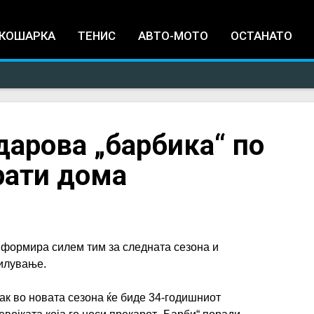
Jump to navigation
КОШАРКА
ТЕНИС
АВТО-МОТО
ОСТАНАТО
арова „барбика“ по
рати дома
 формира силем тим за следната сезона и
силување.
ак во новата сезона ќе биде 34-годишниот