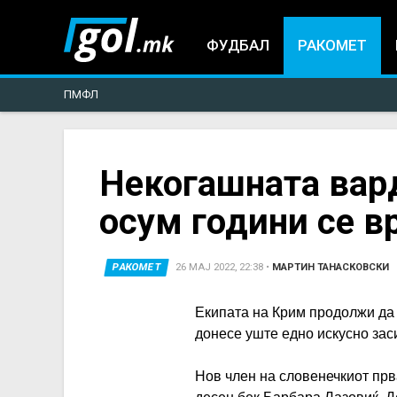
ФУДБАЛ
РАКОМЕТ
ПМФЛ
You
Некогашната вард
осум години се в
are
here
РАКОМЕТ
26 МАЈ 2022, 22:38
•
МАРТИН ТАНАСКОВСКИ
Екипата на Крим продолжи да
донесе уште едно искусно за
Нов член на словенечкиот прв