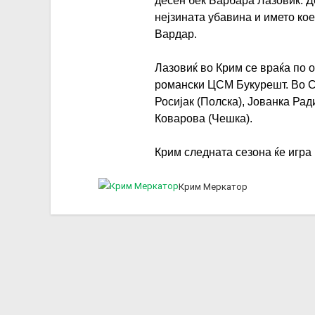
десен бек Барбара Лазовиќ. Де
нејзината убавина и името ко
Вардар.
Лазовиќ во Крим се враќа по 
романски ЦСМ Букурешт. Во С
Росијак (Полска), Јованка Ра
Коварова (Чешка).
Крим следната сезона ќе игра
Крим Меркатор