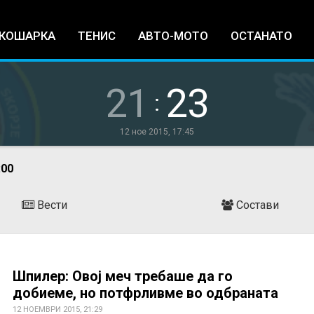
Jump to navigation
КОШАРКА
ТЕНИС
АВТО-МОТО
ОСТАНАТО
21
23
:
12 ное 2015, 17:45
:00
Вести
Состави
Шпилер: Овој меч требаше да го
добиеме, но потфрливме во одбраната
12 НОЕМВРИ 2015, 21:29