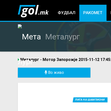
ФУДБАЛ
РАКОМЕТ
Металург
Металург - Мотор Запорожје 2015-11-12 17:45
You
Во живо
are
here
ЛИГА НА ШАМПИОНИ