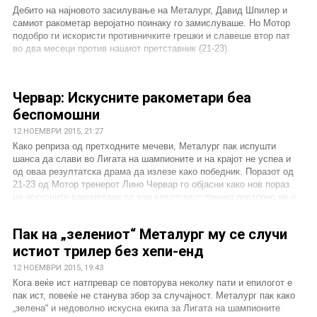
Дебито на најновото засилување на Металург, Давид Шпилер и
самиот ракометар веројатно поинаку го замислуваше. Но Мотор
подобро ги искористи противничките грешки и славеше втор пат
во два месеци против нашиот претставник (21-23).
Червар: Искусните ракометари беа
беспомошни
12 НОЕМВРИ 2015, 21:27
Како реприза од претходните мечеви, Металург пак испушти
шанса да слави во Лигата на шампионите и на крајот не успеа и
од оваа резултатска драма да излезе како победник. Поразот од
21-23 од Мотор тренерот Лино Червар го објасни како нов пораз
на искусните ракометари од кои хрватскиот тренер повторно не е
задоволен.
Пак на „зелениот“ Металург му се случи
истиот трилер без хепи-енд
12 НОЕМВРИ 2015, 19:43
Кога веќе ист натпревар се повторува неколку пати и епилогот е
пак ист, повеќе не станува збор за случајност. Металург пак како
„зелена“ и недоволно искусна екипа за Лигата на шампионите