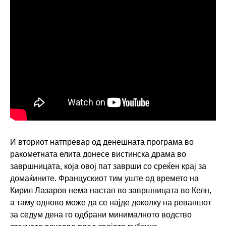
И вториот натпревар од денешната програма во
ракометната елита донесе вистинска драма во
завршницата, која овој пат заврши со среќен крај за
домаќините. Францускиот тим уште од времето на
Кирил Лазаров нема настап во завршницата во Келн,
а таму одново може да се најде доколку на реваншот
за седум дена го одбрани минималното водство