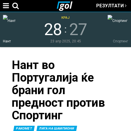
РЕЗУЛТАТИ
Jump to navigation
КРАЈ
28
27
:
Нант
23 апр 2025, 20:45
Спортинг
You
Нант во
Португалија ќе
are
брани гол
here
предност против
Спортинг
РАКОМЕТ
ЛИГА НА ШАМПИОНИ