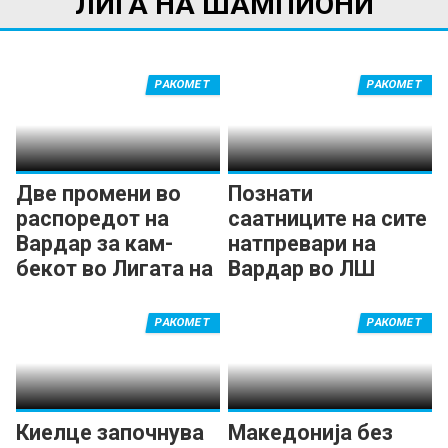
ЛИГА НА ШАМПИОНИ
РАКОМЕТ
РАКОМЕТ
Две промени во
Познати
распоредот на
саатниците на сите
Вардар за кам-
натпревари на
бекот во Лигата на
Вардар во ЛШ
шампионите
РАКОМЕТ
РАКОМЕТ
Киелце започнува
Македонија без