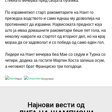
стекнато вечерва пред својата публика.
По израмнетиот старт, ракометарите на Нант го
презедоа водството и само еднаш му дозволија на
противникот да израмни. Највисоката предност која
што ја имаа домашните ракометари беше пет гола, на
неколку наврати на стартот од вториот дел, но на крај
мораа да се задоволат и со победа од само еден гол.
Лидери на Нант вечерва беа Мае со седум и Турна со
четири, додека за гостите Мартин Коста запиша осум,
а неговиот брат Франциско три погодоци.
Нант
Спортинг
Најнови вести од