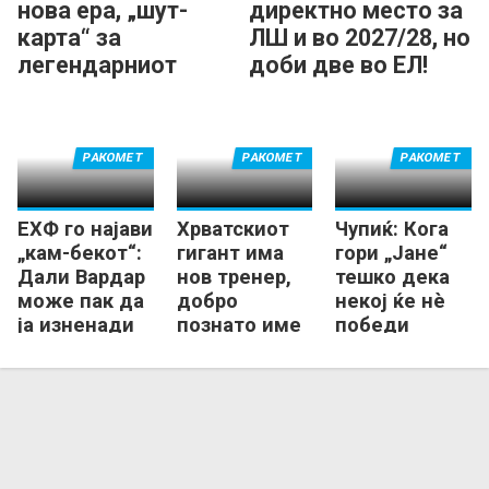
нова ера, „шут-
директно место за
карта“ за
ЛШ и во 2027/28, но
легендарниот
доби две во ЕЛ!
Михал Јурецки
РАКОМЕТ
РАКОМЕТ
РАКОМЕТ
ЕХФ го најави
Хрватскиот
Чупиќ: Кога
„кам-бекот“:
гигант има
гори „Јане“
Дали Вардар
нов тренер,
тешко дека
може пак да
добро
некој ќе нѐ
ја изненади
познато име
победи
Европа?
се врати во
(ВИДЕО)
Загреб!