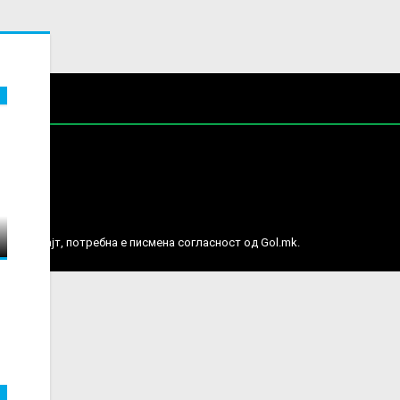
е права.
ј веб сајт, потребна е писмена согласност од Gol.mk.