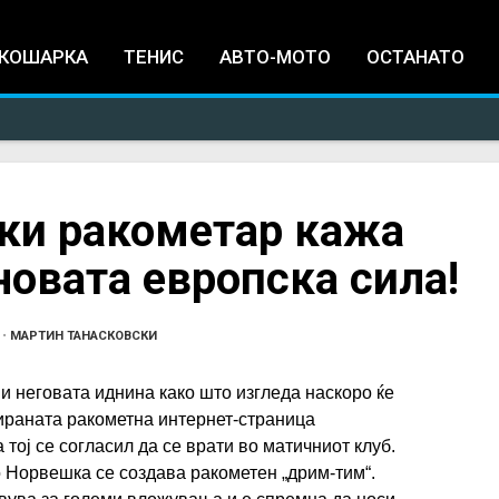
Jump to navigation
КОШАРКА
ТЕНИС
АВТО-МОТО
ОСТАНАТО
ски ракометар кажа
новата европска сила!
•
МАРТИН ТАНАСКОВСКИ
и неговата иднина како што изгледа наскоро ќе
мираната ракометна интернет-страница
тој се согласил да се врати во матичниот клуб.
о Норвешка се создава ракометен „дрим-тим“.