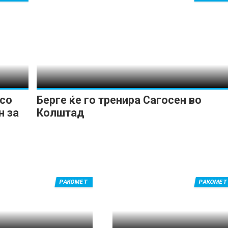
 со
Берге ќе го тренира Сагосен во
н за
Колштад
РАКОМЕТ
РАКОМЕТ