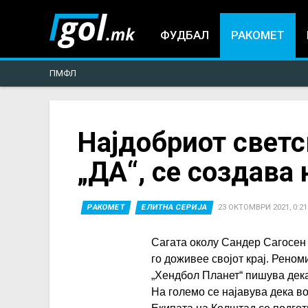
ФУДБАЛ
РАКОМЕТ
ПМФЛ
You
Најдобриот свет
„ДА“, се создава 
are
here
РАКОМЕТ
ЕЛИТНА СЕРИЈА
23 ОКТОМВРИ 2021, 0:21
Сагата околу Сандер Сагосен 
го доживее својот крај. Рено
„Хендбол Планет“ пишува дека 
На големо се најавува дека в