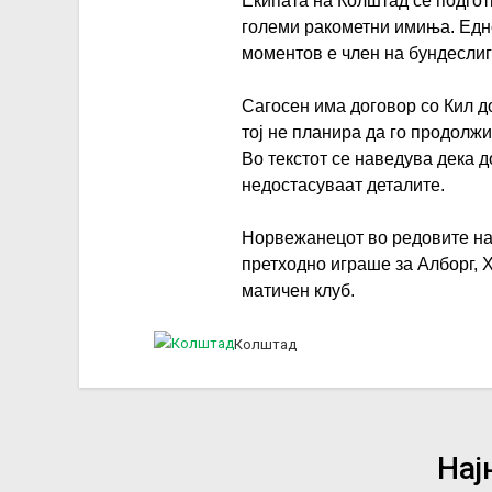
Екипата на Колштад се подгот
големи ракометни имиња. Едно
моментов е член на бундеслиг
Сагосен има договор со Кил д
тој не планира да го продолжи
Во текстот се наведува дека д
недостасуваат деталите.
Норвежанецот во редовите на
претходно играше за Алборг, Х
матичен клуб.
Колштад
Нај