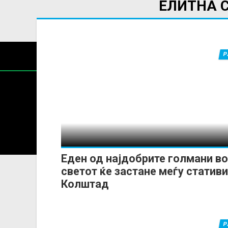
ЕЛИТНА 
Р
Содржин
За секоја форма на распространување, репродукција и
Еден од најдобрите голмани во
светот ќе застане меѓу стативи
Колштад
Р