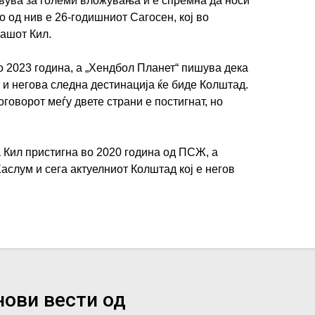
вува за големи вложувања и е спремна да носи
 од нив е 26-годишниот Сагосен, кој во
ашот Кил.
о 2023 година, а „Хендбол Планет“ пишува дека
 и негова следна дестинација ќе биде Колштад.
оговорот меѓу двете страни е постигнат, но
 Кил пристигна во 2020 година од ПСЖ, а
аслум и сега актуелниот Колштад кој е негов
нови вести од