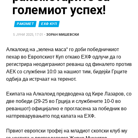
големиот успех!
РАКОМЕТ
ЕХФ КУП
5 ЈУНИ 2025, 17:01
•
ЗОРАН МИШЕВСКИ
Алкалоид на „зелена маса“ го доби победничкиот
пехар во Европскиот Куп откако ЕХФ одлучи да го
регистрира неодиграниот реванш од финалето против
АЕК со службени 10:0 за нашиот тим, бидејќи Грците
одбија да истрчаат на теренот.
Eкипата на Алкалоид предводена од Кире Лазаров, со
две победи (29-25 во
Грција
и службените 10-0 во
реваншот) официјално е прогласена за победник во
натпреварувањето под капата на ЕХФ.
Првиот европски трофеј на младиот скопски клуб му