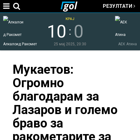
РЕЗУЛТАТИ
Jump to navigation
КРАЈ
10
0
:
Алкалоид Ракомет
25 мај 2025, 20:30
АЕК Атина
You
Мукаетов:
Огромно
are
благодарам за
here
Лазаров и големо
браво за
ракометарите за