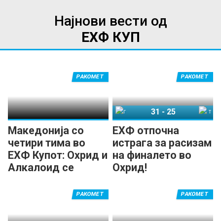
Најнови вести од
ЕХФ КУП
РАКОМЕТ
РАКОМЕТ
31
-
25
ГРК Охрид
Татабања
Македонија со
ЕХФ отпочна
четири тима во
истрага за расизам
ЕХФ Купот: Охрид и
на финалето во
Алкалоид се
Охрид!
носители!
РАКОМЕТ
РАКОМЕТ