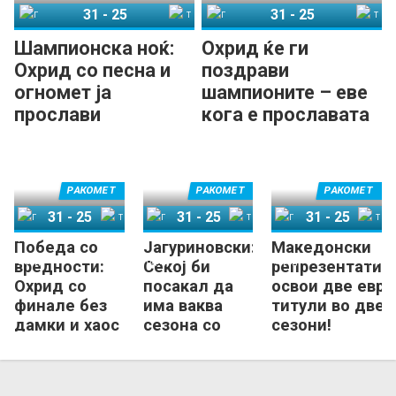
31
-
25
31
-
25
ГРК Охрид
Татабања
ГРК Охрид
Татабања
Шампионска ноќ:
Охрид ќе ги
Охрид со песна и
поздрави
огномет ја
шампионите – еве
прослави
кога е прославата
европската титула!
на плоштадот!
(ВИДЕО)
РАКОМЕТ
РАКОМЕТ
РАКОМЕТ
31
-
25
31
-
25
31
-
25
Победа со
Јагуриновски:
Македонски
ГРК Охрид
Татабања
ГРК Охрид
Татабања
ГРК Охрид
Татабања
вредности:
Секој би
репрезентатив
Охрид со
посакал да
освои две евро
финале без
има ваква
титули во две
дамки и хаос
сезона со
сезони!
– со стил, со
Охрид!
страст и со
почит!