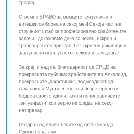
трофеј.
Огромно БРАВО за момците кои јуначки и
витешки се бореа на секој меч! Секоја чест на
стручниот штаб за професионално сработените
задачи - докажавме дека со чесен, искрен и
транспарентен пристап, без скриени ракавици и
задкулисни игри, успехот секогаш сам доаѓа!
За крај, и над сѐ, благодарност од СРЦЕ на
прекрасната публика: вработените во Алкалоид,
прекрасните „Кафетинки“, подмладокот од
Алкалоид и Мулти есенс, кои безрезервно ги
бодреа своите идоли, како и непоправливите
„ентузијасти“ кои верно нѐ следат на секој
натпревар.
Поздрав од плаво-белите од Автокоманда!
Одиме понатаму