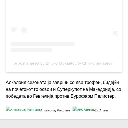
A post shared by Zhivko Mukaetov (@zhivkomukaetov)
Алкалоид сезоната ја заврши со два трофеи, бидејќи
на почетокот го освои и Суперкупот на
Македонија
, со
победата во Гевгелија против
Еурофарм Пелистер
.
Алкалоид Ракомет
АЕК Атина