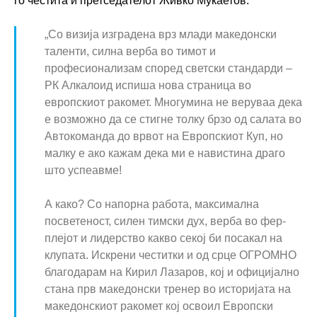
го честита и претседателот Живко Мукаетов.
„Со визија изградена врз млади македонски
таленти, силна верба во тимот и
професионализам според светски стандарди –
РК Алкалоид испиша нова страница во
европскиот ракомет. Многумина не веруваа дека
е возможно да се стигне толку брзо од салата во
Автокоманда до врвот на Европскиот Куп, но
малку е ако кажам дека ми е навистина драго
што успеавме!
А како? Со напорна работа, максимална
посветеност, силен тимски дух, верба во фер-
плејот и лидерство какво секој би посакал на
клупата. Искрени честитки и од срце ОГРОМНО
благодарам на Кирил Лазаров, кој и официјално
стана прв македонски тренер во историјата на
македонскиот ракомет кој освоил Европски