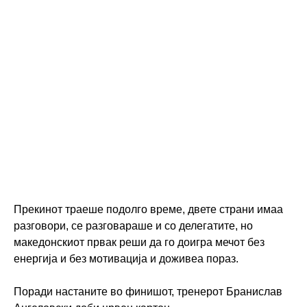
Прекинот траеше подолго време, двете страни имаа
разговори, се разговараше и со делегатите, но
македонскиот првак реши да го доигра мечот без
енергија и без мотивација и доживеа пораз.
Поради настаните во финишот, тренерот Бранислав