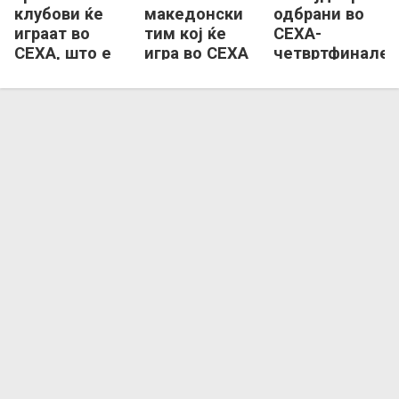
клубови ќе
македонски
одбрани во
играат во
тим кој ќе
СЕХА-
СЕХА, што е
игра во СЕХА
четвртфиналет
со Еурофарм
лигата
Пелистер и
Алкалоид?