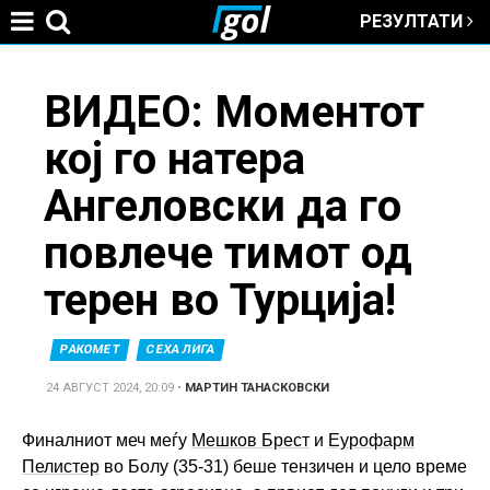
РЕЗУЛТАТИ
Jump to navigation
You
ВИДЕО: Моментот
кој го натера
are
Ангеловски да го
here
повлече тимот од
терен во Турција!
РАКОМЕТ
СЕХА ЛИГА
24 АВГУСТ 2024, 20:09
•
МАРТИН ТАНАСКОВСКИ
Финалниот меч меѓу
Мешков Брест
и
Еурофарм
Пелистер
во Болу (35-31) беше тензичен и цело време