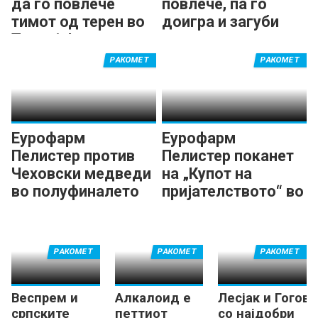
да го повлече
повлече, па го
тимот од терен во
доигра и загуби
Турција!
скандалозното
финале во Болу!
РАКОМЕТ
РАКОМЕТ
Еурофарм
Еурофарм
Пелистер против
Пелистер поканет
Чеховски медведи
на „Купот на
во полуфиналето
пријателството“ во
на „Купот на
Турција
пријателството“
РАКОМЕТ
РАКОМЕТ
РАКОМЕТ
Веспрем и
Алкалоид е
Лесјак и Гогов
српските
петтиот
со најдобри