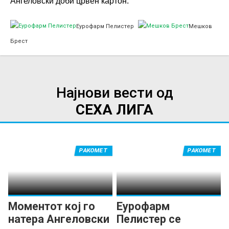
Ангеловски доби црвен картон.
Еурофарм Пелистер
Мешков
Брест
Најнови вести од
СЕХА ЛИГА
РАКОМЕТ
РАКОМЕТ
Моментот кој го
Еурофарм
натера Ангеловски
Пелистер се