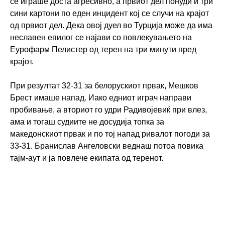
се играше доста агресивно, а првиот дел понуди и три
сини картони по еден инцидент кој се случи на крајот
од првиот дел. Дека овој дуел во
Турција
може да има
неславен епилог се најави со повлекувањето на
Еурофарм Пелистер од терен на три минути пред
крајот.
При резултат 32-31 за белорускиот првак, Мешков
Брест имаше напад. Иако едниот играч направи
пробивање, а вториот го удри Радивојевиќ при влез,
ама и тогаш судиите не досудија топка за
македонскиот првак и по тој напад ривалот погоди за
33-31. Бранислав Ангеловски веднаш потоа повика
тајм-аут и ја повлече екипата од теренот.