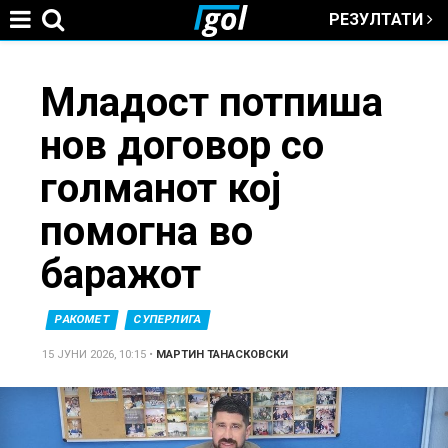
РЕЗУЛТАТИ
Jump to navigation
You
Младост потпиша
нов договор со
are
голманот кој
here
помогна во
баражот
РАКОМЕТ
СУПЕРЛИГА
15 ЈУНИ 2026, 10:15
•
МАРТИН ТАНАСКОВСКИ