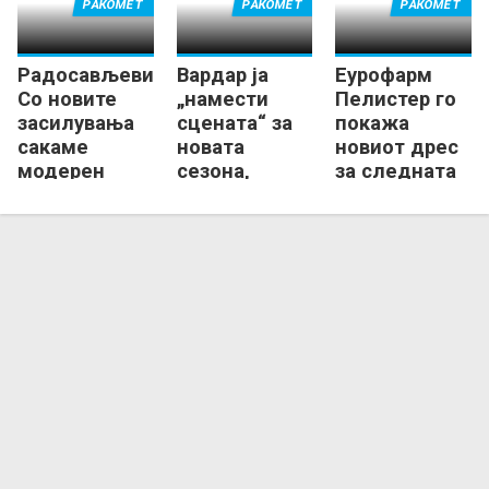
РАКОМЕТ
РАКОМЕТ
РАКОМЕТ
Радосављевиќ:
Вардар ја
Еурофарм
Со новите
„намести
Пелистер го
засилувања
сцената“ за
покажа
сакаме
новата
новиот дрес
модерен
сезона,
за следната
ракомет и
одржа
сезона
сигурен
официјалната
опстанок!
фото-сесија