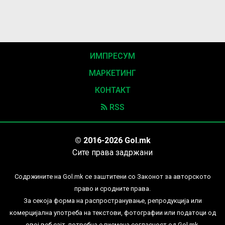
ИМПРЕСУМ
МАРКЕТИНГ
КОНТАКТ
RSS
© 2016-2026 Gol.mk
Сите права задржани
Содржините на Gol.mk се заштитени со Законот за авторското
право и сродните права.
За секоја форма на распространување, репродукција или
комерцијална употреба на текстови, фотографии или податоци од
овој веб сајт, потребна е писмена согласност од Gol.mk.