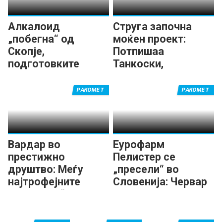
Алкалоид
Струга започна
„побегна“ од
моќен проект:
Скопје,
Потпишаа
подготовките
Танкоски,
продолжуваат во
Георгиевски,
Маврово!
Петров...
РАКОМЕТ
РАКОМЕТ
Вардар во
Еурофарм
престижно
Пелистер се
друштво: Меѓу
„пресели“ во
најтрофејните
Словенија: Червар
„домашни“ во
ќе го гради тимот
Европа!
за новата сезона