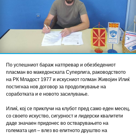
По успешниот бараж натпревар и обезбедениот
пласман во македонската Суперлига, раководството
на РК Младост 1977 и искусниот голман Живојин Илиќ
постигнаа нов договор за продолжување на
соработката и е новото засилување.
Илиќ, кој се приклучи на клубот пред само еден месец,
со своето искуство, сигурност и лидерски квалитети
даде значаен придонес во остварувањето на
големата цел – влез во елитното друштво на