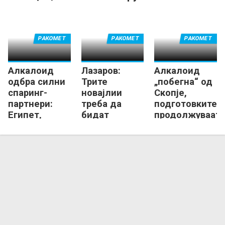
нова енергија
РАКОМЕТ
РАКОМЕТ
РАКОМЕТ
Алкалоид
Лазаров:
Алкалоид
одбра силни
Трите
„побегна“ од
спаринг-
новајлии
Скопје,
партнери:
треба да
подготовките
Египет,
бидат
продолжуваат
Нексе,
додадена
во Маврово!
Прилеп...
вредност на
тимот!