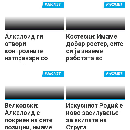
РАКОМЕТ
РАКОМЕТ
Алкалоид ги
Костески: Имаме
отвори
добар ростер, сите
контролните
си ја знаеме
натпревари со
работата во
триумф
Алкалоид
РАКОМЕТ
РАКОМЕТ
Велковски:
Искусниот Родиќ е
Алкалоид е
ново засилување
покриен на сите
за екипата на
позиции, имаме
Струга