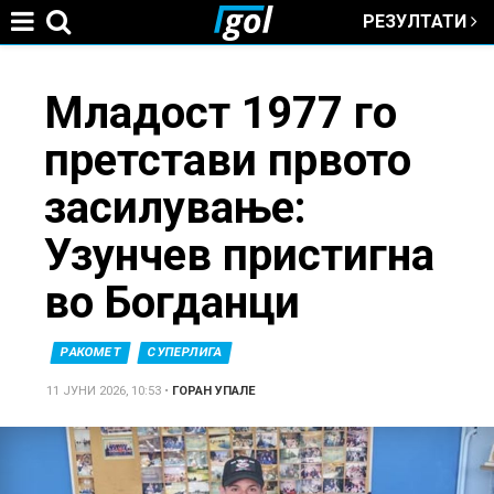
РЕЗУЛТАТИ
Jump to navigation
You
Младост 1977 го
претстави првото
are
засилување:
here
Узунчев пристигна
во Богданци
РАКОМЕТ
СУПЕРЛИГА
11 ЈУНИ 2026, 10:53
•
ГОРАН УПАЛЕ