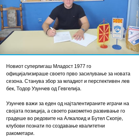
Новиот суперлигаш Младост 1977 го
официјализираше своето прво засилување за новата
сезона. Станува збор за младиот и перспективен лев
бек, Тодор Узунчев од Гевгелија.
Узунчев важи за еден од најталентираните играчи на
својата позиција, а своето ракометно развивање го
градеше во редовите на Алкалоид и Бутел Скопје,
клубови познати по создавање квалитетни
ракометари.