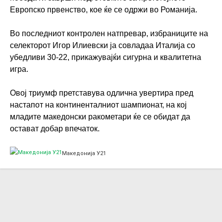
Европско првенство, кое ќе се одржи во Романија.
Во последниот контролен натпревар, избраниците на
селекторот Игор Илиевски ја совладаа Италија со
убедливи 30-22, прикажувајќи сигурна и квалитетна
игра.
Овој триумф претставува одлична увертира пред
настапот на континенталниот шампионат, на кој
младите македонски ракометари ќе се обидат да
остават добар впечаток.
Македонија У21