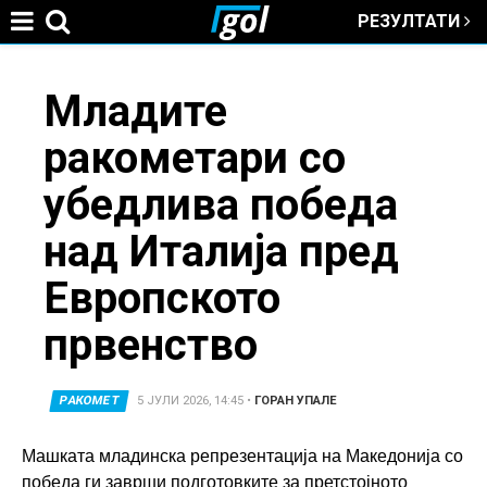
РЕЗУЛТАТИ
Jump to navigation
You
Младите
ракометари со
are
убедлива победа
here
над Италија пред
Европското
првенство
РАКОМЕТ
5 ЈУЛИ 2026, 14:45
•
ГОРАН УПАЛЕ
Машката младинска репрезентација на Македонија со
победа ги заврши подготовките за претстојното