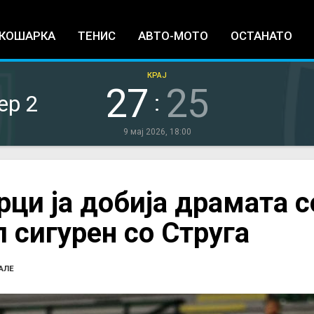
Jump to navigation
КОШАРКА
ТЕНИС
АВТО-МОТО
ОСТАНАТО
КРАЈ
27
25
:
ер 2
9 мај 2026, 18:00
ци ја добија драмата с
 сигурен со Струга
АЛЕ