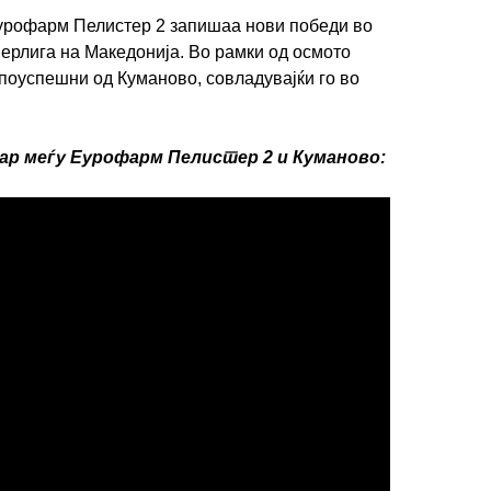
урофарм Пелистер 2 запишаа нови победи во
перлига на Македонија. Во рамки од осмото
поуспешни од Куманово, совладувајќи го во
р меѓу Еурофарм Пелистер 2 и Куманово:
ИМПРЕСУМ
МАРКЕТИНГ
КОНТАКТ
RSS
© 2016-2026 Gol.mk
Сите права задржани
ите на Gol.mk се заштитени со Законот за авторското право и сроднит
ли комерцијална употреба на текстови, фотографии или податоци од ово