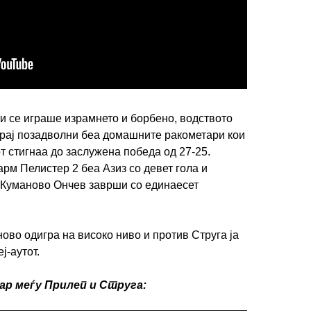
ти се играше израмнето и борбено, водството
крај позадволни беа домашните ракометари кои
т стигнаа до заслужена победа од 27-25.
рм Пелистер 2 беа Азиз со девет гола и
ј Куманово Ончев заврши со единаесет
во одигра на високо ниво и против Струга ја
ј-аутот.
р меѓу Прилеп и Струга: