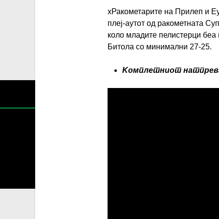
xРакометарите на Прилеп и Е
плеј-аутот од ракометната Су
коло младите пелистерци беа 
Битола со минимални 27-25.
Koмплетниот натпрева
Содржин
За секоја форма на распространување, репродукција и