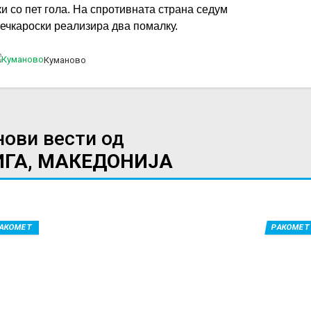
и со пет гола. На спротивната страна седум
ечкароски реализира два помалку.
Куманово
нови вести од
ИГА, МАКЕДОНИЈА
АКОМЕТ
РАКОМЕТ