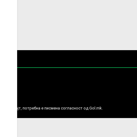
е права.
ј веб сајт, потребна е писмена согласност од Gol.mk.