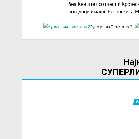
беа Кваштек со шест и Крстеск
погодоци имаше Костоски, а М
Еурофарм Пелистер 2
Нај
СУПЕРЛ
Р