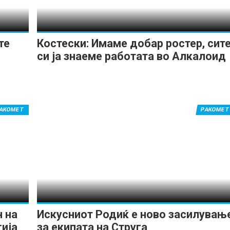
те
Костески: Имаме добар ростер, сит
си ја знаеме работата во Алкалоид
АКОМЕТ
РАКОМЕТ
н на
Искусниот Родиќ е ново засилувањ
гија
за екипата на Струга