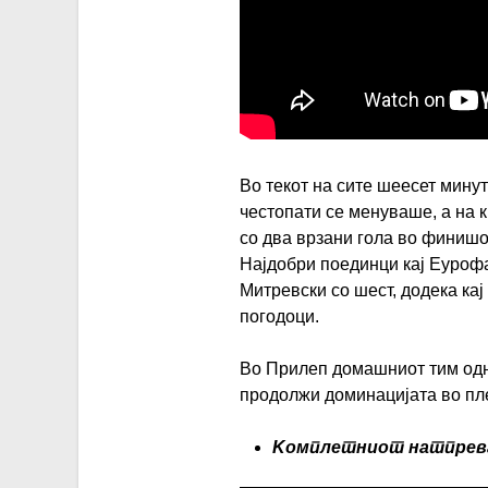
Во текот на сите шеесет мину
честопати се менуваше, а на 
со два врзани гола во финишо
Најдобри поединци кај Еурофа
Митревски со шест, додека ка
погодоци.
Во Прилеп домашниот тим одно
продолжи доминацијата во пле
Koмплетниот натпрева