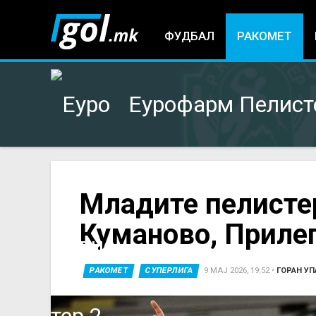
ФУДБАЛ
РАКОМЕТ
Еурофарм Пелист
You
Младите пелистер
Куманово, Прилеп
are
here
РАКОМЕТ
СУПЕРЛИГА
9 МАЈ 2026, 19:52
•
ГОРАН УП