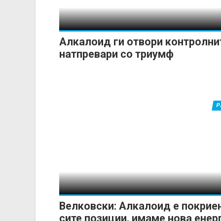
Алкалоид ги отвори контролни
натпревари со триумф
Р
Велковски: Алкалоид е покрие
сите позиции, имаме нова енер