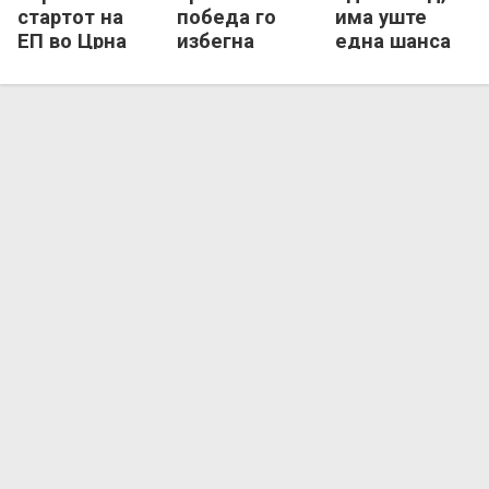
стартот на
победа го
има уште
ЕП во Црна
избегна
една шанса
Гора
последното
да го избегне
место на ЕП
„фенерот“ на
ЕП