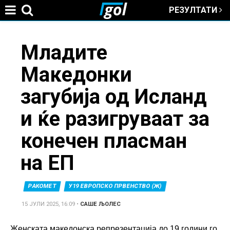
РЕЗУЛТАТИ
Jump to navigation
You
Младите
Македонки
are
загубија од Исланд
here
и ќе разигруваат за
конечен пласман
на ЕП
РАКОМЕТ
У19 ЕВРОПСКО ПРВЕНСТВО (Ж)
15 ЈУЛИ 2025, 16:09
•
САШЕ ЉОЛЕС
Женската македонска репрезентација до 19 години го