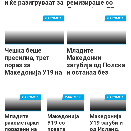
и ќе разигруваат за
ремизираше со
конечен пласман
Литванија на ЕП
на ЕП
РАКОМЕТ
РАКОМЕТ
Чешка беше
Младите
пресилна, трет
Македонки
пораз за
загубија од Полска
Македонија У19 на
и останаа без
ЕП
шанси за втора
фаза на ЕП
РАКОМЕТ
РАКОМЕТ
РАКОМЕТ
Младите
Македонија
Македонија
ракометарки
У19 со
У19 загуби и
поразени на
првата
од Исланд,