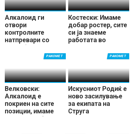
Алкалоид ги
Костески: Имаме
отвори
добар ростер, сите
контролните
си ја знаеме
натпревари со
работата во
триумф
Алкалоид
РАКОМЕТ
РАКОМЕТ
Велковски:
Искусниот Родиќ е
Алкалоид е
ново засилување
покриен на сите
за екипата на
позиции, имаме
Струга
нова енергија