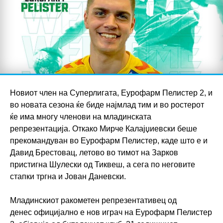
Новиот член на Суперлигата, Еурофарм Пелистер 2, и
во новата сезона ќе биде најмлад тим и во ростерот
ќе има многу членови на младинската
репрезентација. Откако Мирче Калајџиевски беше
прекомандуван во Еурофарм Пелистер, каде што е и
Давид Брестовац, летово во тимот на Зарков
пристигна Шулески од Тиквеш, а сега по неговите
стапки тргна и Јован Даневски.
Младинскиот ракометен репрезентативец од
денес официјално е нов играч на Еурофарм Пелистер