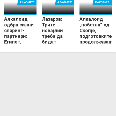
РАКОМЕТ
РАКОМЕТ
РАКОМЕТ
Алкалоид
Лазаров:
Алкалоид
одбра силни
Трите
„побегна“ од
спаринг-
новајлии
Скопје,
партнери:
треба да
подготовките
Египет,
бидат
продолжуваат
Нексе,
додадена
во Маврово!
Прилеп...
вредност на
тимот!