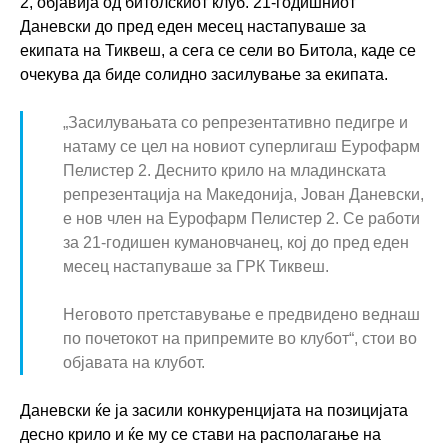
2, објавија од битолскиот клуб. 21-годишниот
Даневски до пред еден месец настапуваше за
екипата на Тиквеш, а сега се сели во Битола, каде се
очекува да биде солидно засилување за екипата.
„Засилувањата со репрезентативно педигре и
натаму се цел на новиот суперлигаш Еурофарм
Пелистер 2. Деснито крило на младинската
репрезентација на Македонија, Јован Даневски,
е нов член на Еурофарм Пелистер 2. Се работи
за 21-годишен кумановчанец, кој до пред еден
месец настапуваше за ГРК Тиквеш.
Неговото претставување е предвидено веднаш
по почетокот на припремите во клубот“, стои во
објавата на клубот.
Даневски ќе ја засили конкуренцијата на позицијата
десно крило и ќе му се стави на располагање на