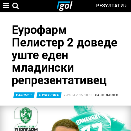
РЕЗУЛТАТИ
Jump to navigation
You
Еурофарм
Пелистер 2 доведе
are
уште еден
here
младински
репрезентативец
РАКОМЕТ
СУПЕРЛИГА
7 ЈУЛИ 2025, 18:50
•
САШЕ ЉОЛЕС