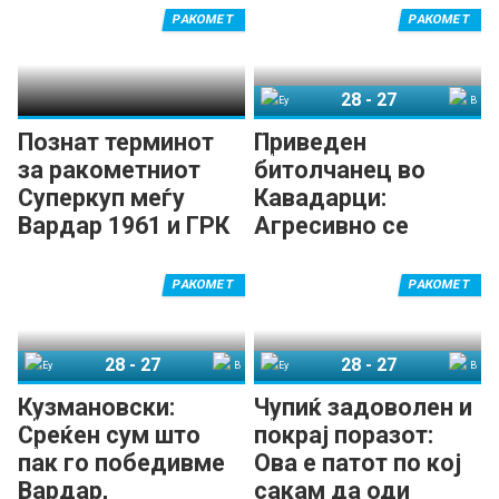
РАКОМЕТ
РАКОМЕТ
28
-
27
Еурофарм Пелистер
Вардар 1961
Познат терминот
Приведен
за ракометниот
битолчанец во
Суперкуп меѓу
Кавадарци:
Вардар 1961 и ГРК
Агресивно се
Охрид
однесувал кон
играчите на Вардар
РАКОМЕТ
РАКОМЕТ
28
-
27
28
-
27
Еурофарм Пелистер
Вардар 1961
Еурофарм Пелистер
Вардар 1961
Кузмановски:
Чупиќ задоволен и
Среќен сум што
покрај поразот:
пак го победивме
Ова е патот по кој
Вардар,
сакам да оди