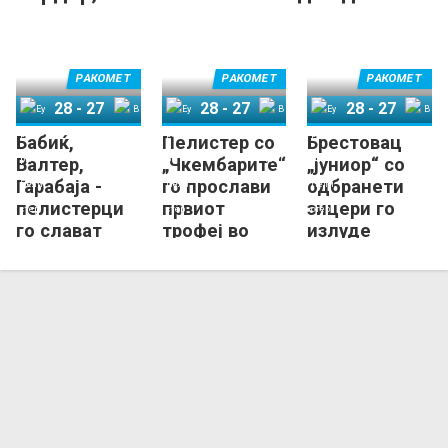
покажавме дека
мојот Вардар!
сме подобри!
РАКОМЕТ
РАКОМЕТ
РАКОМЕТ
28
-
27
28
-
27
28
-
27
Бабиќ,
Пелистер со
Брестовац
Еурофарм Пелистер
Вардар 1961
Еурофарм Пелистер
Вардар 1961
Еурофарм Пелистер
Вардар 1961
Валтер,
„Чкембарите“
„јуниор“ со
Гарабаја -
го прослави
одбранети
пелистерци
првиот
зицери го
го слават
трофеј во
излуде
третиот
мак-
Вардар!
Суперкуп!
ракометот