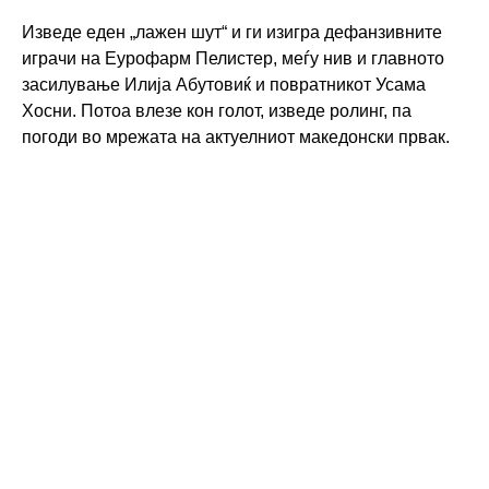
Изведе еден „лажен шут“ и ги изигра дефанзивните
играчи на Еурофарм Пелистер, меѓу нив и главното
засилување Илија Абутовиќ и повратникот Усама
Хосни. Потоа влезе кон голот, изведе ролинг, па
погоди во мрежата на актуелниот македонски првак.