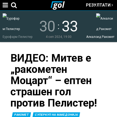
РЕЗУЛТАТИ
Jump to navigation
30
33
:
Еурофарм Пелистер
4 сеп 2024, 19:00
Алкалоид Ракомет
You
ВИДЕО: Митев е
„ракометен
are
Моцарт“ – ептен
here
страшен гол
против Пелистер!
РАКОМЕТ
СУПЕРКУП НА МАКЕДОНИЈА