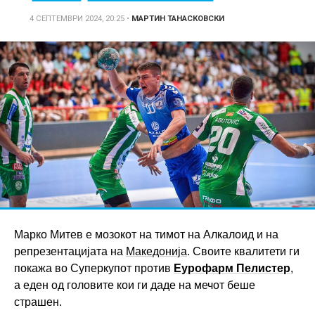
4 СЕПТЕМВРИ 2024, 20:25
•
МАРТИН ТАНАСКОВСКИ
Марко Митев е мозокот на тимот на Алкалоид и на
репрезентацијата на
Македонија
. Своите квалитети ги
покажа во Суперкупот против
Еурофарм Пелистер
,
а еден од головите кои ги даде на мечот беше
страшен.