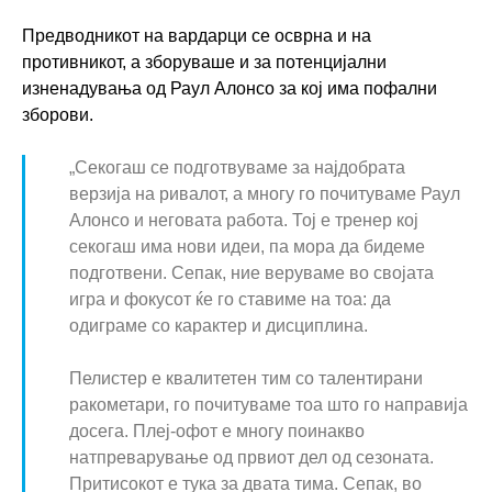
Предводникот на вардарци се осврна и на
противникот, а зборуваше и за потенцијални
изненадувања од Раул Алонсо за кој има пофални
зборови.
„Секогаш се подготвуваме за најдобрата
верзија на ривалот, а многу го почитуваме Раул
Алонсо и неговата работа. Тој е тренер кој
секогаш има нови идеи, па мора да бидеме
подготвени. Сепак, ние веруваме во својата
игра и фокусот ќе го ставиме на тоа: да
одиграме со карактер и дисциплина.
Пелистер е квалитетен тим со талентирани
ракометари, го почитуваме тоа што го направија
досега. Плеј-офот е многу поинакво
натпреварување од првиот дел од сезоната.
Притисокот е тука за двата тима. Сепак, во