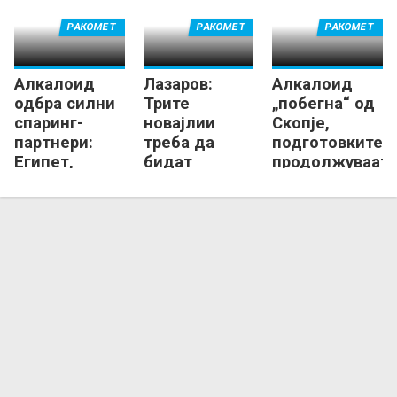
g
РАКОМЕТ
РАКОМЕТ
РАКОМЕТ
Алкалоид
Лазаров:
Алкалоид
одбра силни
Трите
„побегна“ од
спаринг-
новајлии
Скопје,
партнери:
треба да
подготовките
Египет,
бидат
продолжуваат
Нексе,
додадена
во Маврово!
Прилеп...
вредност на
тимот!