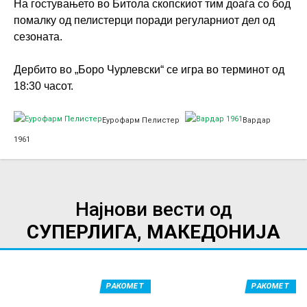
На гостувањето во Битола скопскиот тим доаѓа со бод
-
помалку од пелистерци поради регуларниот дел од
e
сезоната.
u
r
Дербито во „Боро Чурлевски“ се игра во терминот од
18:30 часот.
o
f
Еурофарм Пелистер
Вардар
a
1961
r
m
-
p
Најнови вести од
e
СУПЕРЛИГА, МАКЕДОНИЈА
l
i
s
РАКОМЕТ
РАКОМЕТ
t