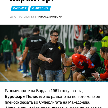
РАКОМЕТ
СУПЕРЛИГА
24 АПРИЛ 2025, 8:54
•
ИВАН ДИМОВСКИ
Ракометарите на Вардар 1961 гостуваат кај
Еурофарм Пелистер
во рамките на петтото коло од
плеј-оф фазата во Суперлигата на
Македонија
.