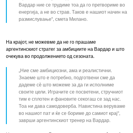
Вардар ние се трудиме тоа да го претвориме во
енергија, а не во страв. Таков е нашиот начин на
размислување“, смета Милано.
На крајот, не можевме да не го прашаме
m
аргентинскиот стратег за амбициите на Вардар и што
a
очекува во продолжението од сезоната.
k
„Ние сме амбициозни, ама и реалистични.
-
Знаеме што е потребно, подготвени сме да
r
дадеме сè што можеме за да ги исполниме
a
своите цели. Играчите се посветени, стручниот
k
тим е сплотен и фановите секогаш се зад нас.
o
Тоа ни дава самодоверба. Навистина веруваме
m
во нашиот пат и ќе се бориме до самиот крај“,
заврши аргентинскиот тренер на Вардар.
e
t