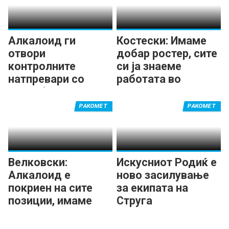
e
r
-
Алкалоид ги
Костески: Имаме
отвори
добар ростер, сите
v
контролните
си ја знаеме
a
натпревари со
работата во
r
триумф
Алкалоид
d
РАКОМЕТ
РАКОМЕТ
a
r
-
1
Велковски:
Искусниот Родиќ е
4
Алкалоид е
ново засилување
1
покриен на сите
за екипата на
.
позиции, имаме
Струга
j
нова енергија
p