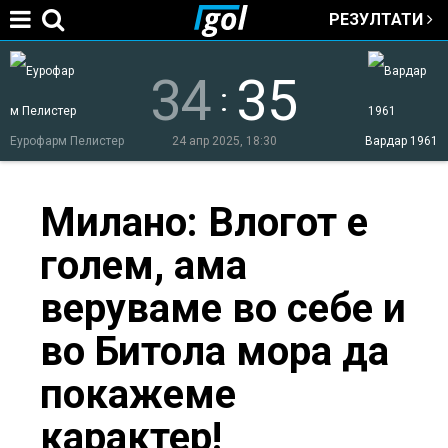
РЕЗУЛТАТИ
Jump to navigation
34
35
:
Еурофарм Пелистер
24 апр 2025, 18:30
Вардар 1961
You
Милано: Влогот е
голем, ама
are
веруваме во себе и
here
во Битола мора да
покажеме
карактер!