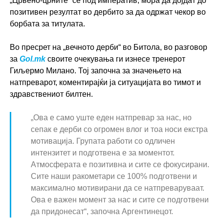
„Црвено-црните“ се под императив, мора да дојдат до
позитивен резултат во дербито за да одржат чекор во
борбата за титулата.
Во пресрет на „вечното дерби“ во Битола, во разговор
за
Gol.mk
своите очекувања ги изнесе тренерот
Гиљермо Милано. Тој започна за значењето на
натпреварот, коментирајќи ја ситуацијата во тимот и
здравствениот билтен.
„Ова е само уште еден натпревар за нас, но
сепак е дерби со огромен влог и тоа носи екстра
мотивација. Групата работи со одличен
интензитет и подготвена е за моментот.
Атмосферата е позитивна и сите се фокусирани.
Сите наши ракометари се 100% подготвени и
максимално мотивирани да се натпреваруваат.
Ова е важен момент за нас и сите се подготвени
да придонесат“, започна Аргентинецот.