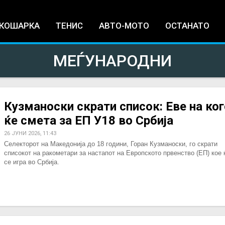
Jump to navigation
КОШАРКА
ТЕНИС
АВТО-МОТО
ОСТАНАТО
МЕЃУНАРОДНИ
Кузманоски скрати список: Еве на ког
ќе смета за ЕП У18 во Србија
26 ЈУНИ 2026, 11:43
Селекторот на Македонија до 18 години, Горан Кузманоски, го скрати
списокот на ракометари за настапот на Европското првенство (ЕП) кое 
се игра во Србија.