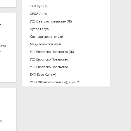
ЕХФ Куп (Ж)
СЕХА Лига
У20 Светско првенство (Ж)
–
Супер Глоуб
Клупски пријателски
Медитерански игри
вата
о
У19 Европско Првенство (Ж)
У20 Европско Првенство
У18 Европско Првенство
ЕХФ Евро Куп (Ж)
У19 ЕХФ шампионат (ж), Див. 2
а