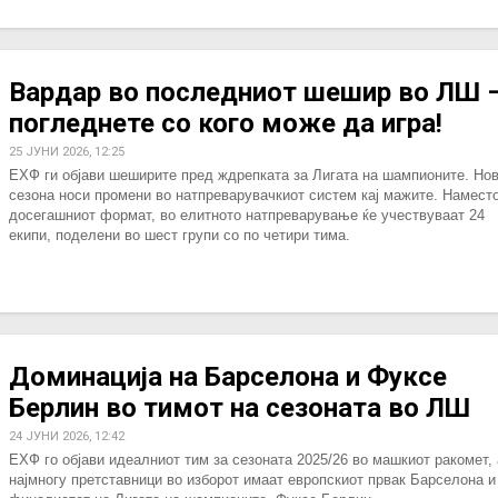
Вардар во последниот шешир во ЛШ 
погледнете со кого може да игра!
25 ЈУНИ 2026, 12:25
ЕХФ ги објави шеширите пред ждрепката за Лигата на шампионите. Но
сезона носи промени во натпреварувачкиот систем кај мажите. Намест
досегашниот формат, во елитното натпреварување ќе учествуваат 24
екипи, поделени во шест групи со по четири тима.
Доминација на Барселона и Фуксе
Берлин во тимот на сезоната во ЛШ
24 ЈУНИ 2026, 12:42
ЕХФ го објави идеалниот тим за сезоната 2025/26 во машкиот ракомет, 
најмногу претставници во изборот имаат европскиот првак Барселона и