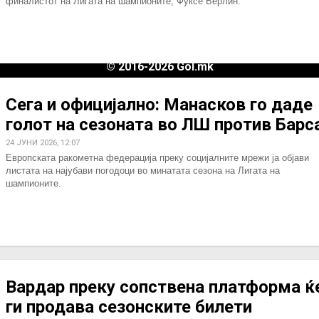
финалистот на Лигата на шампионите, Фуксе Берлин.
ИМПРЕСУМ
МАРКЕТИНГ
КОНТАКТ
RSS
© 2016-2026 Gol.mk
Сите права задржани
Сега и официјално: Манасков го даде
ите на Gol.mk се заштитени со Законот за авторското право и сроднит
голот на сезоната во ЛШ против Барса
ли комерцијална употреба на текстови, фотографии или податоци од ово
24 ЈУНИ 2026, 12:07
Европската ракометна федерација преку социјалните мрежи ја објави
листата на најубави погодоци во минатата сезона на Лигата на
шампионите.
Вардар преку сопствена платформа ќ
ги продава сезонските билети