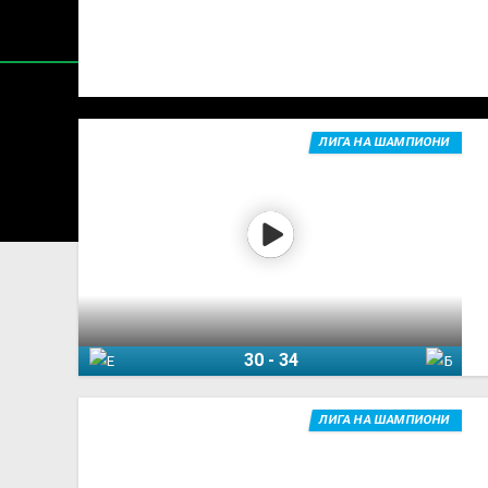
ЛИГА НА ШАМПИОНИ
Содржин
За секоја форма на распространување, репродукција и
30
-
34
Еурофарм Пелистер
Барселона
ЛИГА НА ШАМПИОНИ