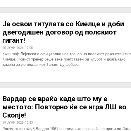
Ја освои титулата со Киелце и доби
двегодишен договор од полскиот
гигант!
20 ЈУНИ 2026, 17:05
Кжиштоф Лијевски е официјално нов тренер на полскиот ракометен гига
Киелце. Новиот тренер беше веќе претставен од клубот и доаѓа како
замена за легендарниот Талант Дујшебаев.
Вардар се враќа каде што му е
местото: Повторно ќе се игра ЛШ во
Скопје!
19 ЈУНИ 2026, 12:53
Ракометниот клуб Вардар 1961 во следната сезона ќе се врати во Лига