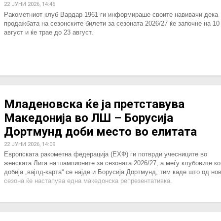
22 ЈУНИ 2026, 14:46
Ракометниот клуб Вардар 1961 ги информираше своите навивачи дека
продажбата на сезонските билети за сезоната 2026/27 ќе започне на 10
август и ќе трае до 23 август.
Младеновска ќе ја претставува
Македонија во ЛШ – Борусија
Дортмунд доби место во елитата
22 ЈУНИ 2026, 14:09
Европската ракометна федерација (ЕХФ) ги потврди учесниците во
женската Лига на шампионите за сезоната 2026/27, а меѓу клубовите ко
добија „вајлд-карта“ се најде и Борусија Дортмунд, тим каде што oд но
сезона ќе настапува една македонска репрезентативка.