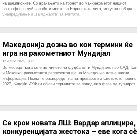
на шампионите. Со враќањето на тронот во мак-ракометот нашиот
најтрофеен клуб заработи место во Европската лига, меѓутоа побара
унапредување и „вајлд-карта“ за елитата.
Македонија дозна во кои термини ќе
игра на ракометниот Мундијал
18 ЈУНИ 2026, 13:48
Во месецот кога сè е потчинето на фудбалот и Мундијалот во САД, Ка
и Мексико, ракометната репрезентација на Македонија дозна важни
информации. Познат е распоредот на натпреварите а Светското првенс
2027, бидејќи ИХФ ги објави термините за воведната фаза од турнирот.
Се крои новата ЛШ: Вардар аплицира,
конкуренцијата жестока – еве кога сè