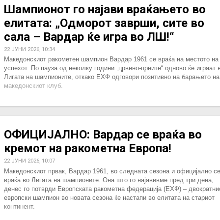
Шампионот го најави враќањето во
елитата: „Одморот заврши, сите во
сала – Вардар ќе игра во ЛШ!“
22 ЈУНИ 2026, 10:34
Македонскиот ракометен шампион Вардар 1961 се враќа на местото на
успехот. По пауза од неколку години „црвено-црните“ одново ќе играат 
Лигата на шампионите, откако ЕХФ одговори позитивно на барањето на
македонскиот клуб.
ОФИЦИЈАЛНО: Вардар се враќа во
кремот на ракометна Европа!
22 ЈУНИ 2026, 10:07
Македонскиот првак, Вардар 1961, во следната сезона и официјално с
враќа во Лигата на шампионите. Она што го најавивме пред три дена,
денес го потврди Европската ракометна федерација (ЕХФ) – двократни
европски шампион во новата сезона ќе настапи во елитата на стариот
континент.