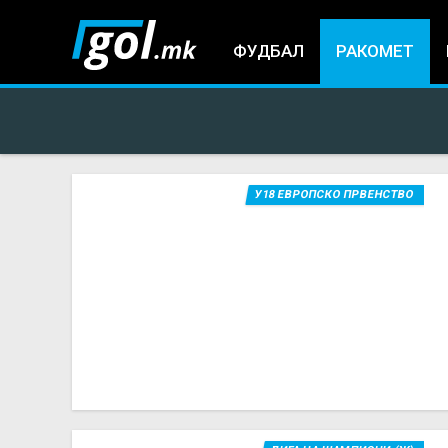
ФУДБАЛ
РАКОМЕТ
У18 ЕВРОПСКО ПРВЕНСТВО
You
are
here