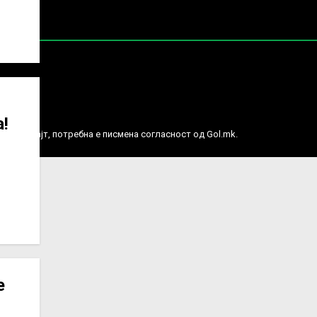
е права.
!
ј веб сајт, потребна е писмена согласност од Gol.mk.
е