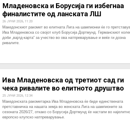
Младеновска и Борусија ги избегнаа
финалистите од ланската ЛШ
26 ЈУНИ 2026, 11:20
Македонскиот ракомет во елитната Лига на шампионки ќе го претставу
Ива Младеновска со својот клуб Борусија Дортмунд. Германскиот коле
доби „вајлд-карта“ за учество во ова натпреварување и веќе ги дозна
ривалите.
Ива Младеновска од третиот сад ги
чека ривалите во елитното друштво
25 ЈУНИ 2026, 12:34
Македонската ракометарка Ива Младеновска ќе биде единствената
претставничка на нашата земја во женската Лига на шампионите за
сезоната 2026/27, откако со Борусија Дортмунд ќе настапи во најелитн
европско клупско натпреварување.