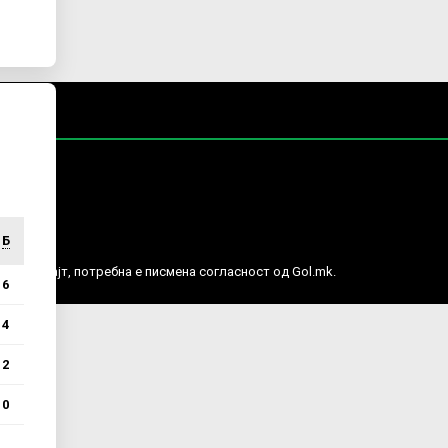
Б
е права.
ј веб сајт, потребна е писмена согласност од Gol.mk.
6
4
2
0