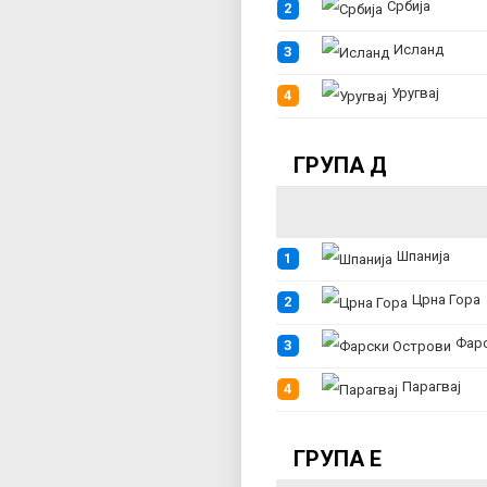
Србија
2
Исланд
3
Уругвај
4
ГРУПА Д
Шпанија
1
Црна Гора
2
Фарски 
3
Парагвај
4
ГРУПА Е