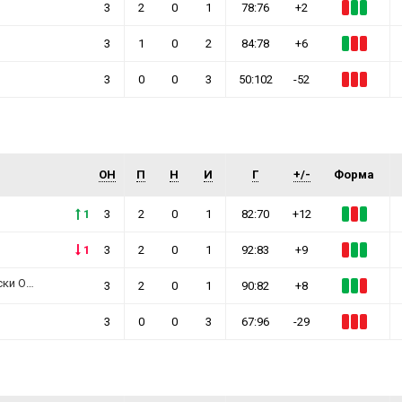
3
2
0
1
78:76
+2
3
1
0
2
84:78
+6
3
0
0
3
50:102
-52
ОН
П
Н
И
Г
+/-
Форма
1
3
2
0
1
82:70
+12
1
3
2
0
1
92:83
+9
Острови
3
2
0
1
90:82
+8
3
0
0
3
67:96
-29