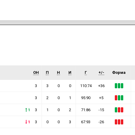
драматичен натпревар за бронзениот медал на
Светското ракометно првенство, а победата на
крајот замина кај „триколорите“, кои победија со
конечни 33-31, и тоа по две продолженија од по пет
минути.
ИМПРЕСУМ
МАРКЕТИНГ
КОНТАКТ
RSS
© 2016-2026 Gol.mk
Сите права задржани
ОН
П
Н
И
Г
+/-
Форма
ите на Gol.mk се заштитени со Законот за авторското право и сроднит
ли комерцијална употреба на текстови, фотографии или податоци од ово
3
3
0
0
110:74
+36
3
2
0
1
95:90
+5
1
3
1
0
2
71:86
-15
1
3
0
0
3
67:93
-26