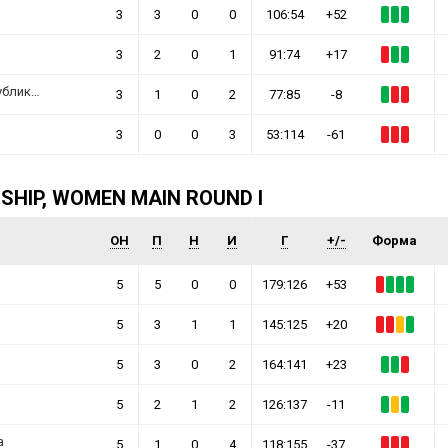
3
3
0
0
106:54
+52
3
2
0
1
91:74
+17
ка Кореја
3
1
0
2
77:85
-8
3
0
0
3
53:114
-61
HIP, WOMEN MAIN ROUND I
ОН
П
Н
И
Г
+/-
Форма
5
5
0
0
179:126
+53
5
3
1
1
145:125
+20
5
3
0
2
164:141
+23
5
2
1
2
126:137
-11
а
5
1
0
4
118:155
-37