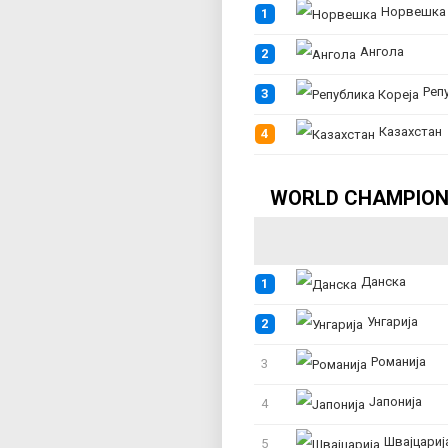
Норвешка
1
Ангола
2
Републи
3
Казахстан
4
WORLD CHAMPIONS
Данска
1
Унгарија
2
Романија
3
Јапонија
4
Швајцариј
5