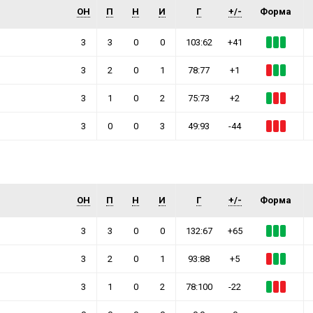
ОН
П
Н
И
Г
+/-
Форма
3
3
0
0
103:62
+41
3
2
0
1
78:77
+1
3
1
0
2
75:73
+2
3
0
0
3
49:93
-44
ОН
П
Н
И
Г
+/-
Форма
3
3
0
0
132:67
+65
3
2
0
1
93:88
+5
3
1
0
2
78:100
-22