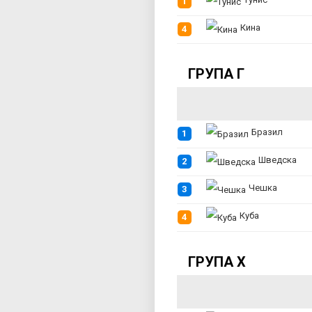
1
Кина
4
ГРУПА Г
Бразил
1
Шведска
2
Чешка
3
Куба
4
ГРУПА Х