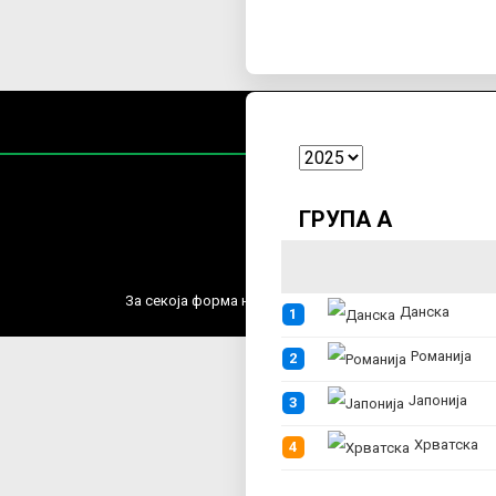
ГРУПА А
Содржин
За секоја форма на распространување, репродукција и
Данска
1
Романија
2
Јапонија
3
Хрватска
4