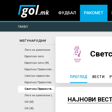
ФУДБАЛ
РАКОМЕТ
ПМФЛ
МЕЃУНАРОДНИ
You
Лига на шампиони
Светс
Европска лига
are
Европска лига (Ж)
Европско Првенство (Ж)
here
P
Светско првенство
ПРЕГЛЕД
(ACTIVE TAB)
ВЕСТИ
Р
Европско Првенство
r
Светско Првенство (Ж)
Лига на шампиони (Ж)
i
НАЈНОВИ ВЕС
ОИ (М)
ОИ (Ж)
m