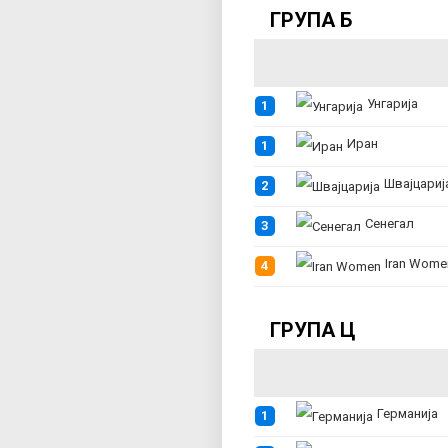
ГРУПА Б
Унгарија
1
Иран
1
Швајцариј
2
Сенегал
3
Iran Wome
4
ГРУПА Ц
Германија
1