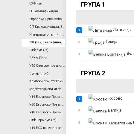
ГРУПА 1
ЕХФ Куп
ЕП квалификации
a
Европско Првенство Квалификации (Ж)
r
СП Квалификации, Европа
Литванија
1
Интернационални пријателски
y
Грција
2
СП (Ж), Квалификации
ЕХФ Куп (Ж)
Велика
3
t
СЕХА Лига
У20 Светско првенство (Ж)
a
ГРУПА 2
Супер Глоуб
Клупски пријателски
b
Медитерански игри
У19 Европско Првенство (Ж)
s
Косово
1
У20 Европско Првенство
Белгија
2
У18 Европско Првенство
ЕХФ Евро Куп (Ж)
Б
3
У19 ЕХФ шампионат (ж), Див. 2