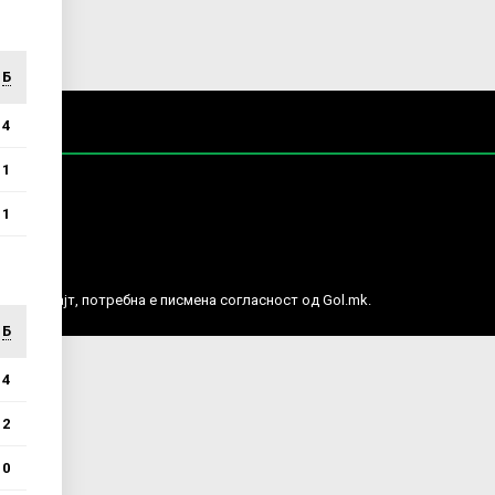
Б
4
1
1
е права.
ј веб сајт, потребна е писмена согласност од Gol.mk.
Б
4
2
0