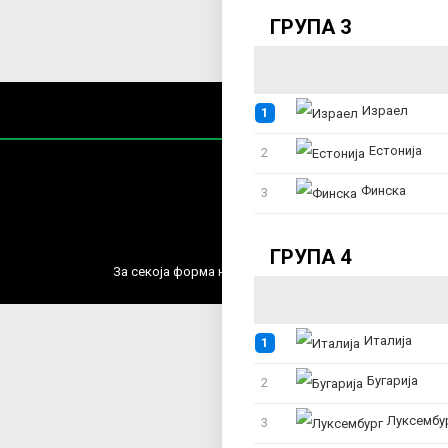
ГРУПА 3
Израел
1
Естонија
2
Финска
3
Содржин
ГРУПА 4
За секоја форма на распространување, репродукција и
Италија
1
Бугарија
2
Луксембу
3