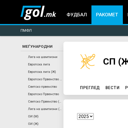
ФУДБАЛ
РАКОМЕТ
ПМФЛ
МЕЃУНАРОДНИ
You
Лига на шампиони
СП (Ж
Европска лига
are
Европска лига (Ж)
Европско Првенство (Ж)
here
P
Светско првенство
ПРЕГЛЕД
ВЕСТИ
Р
Европско Првенство
r
Светско Првенство (Ж)
Лига на шампиони (Ж)
i
ОИ (М)
ОИ (Ж)
m