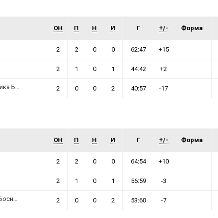
ОН
П
Н
И
Г
+/-
Форма
2
2
0
0
62:47
+15
2
1
0
1
44:42
+2
 Британија
2
0
0
2
40:57
-17
ОН
П
Н
И
Г
+/-
Форма
2
2
0
0
64:54
+10
2
1
0
1
56:59
-3
осна и Херцеговина
2
0
0
2
53:60
-7