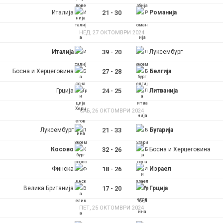
Италија
21
-
30
Романија
НЕД, 27 ОКТОМВРИ 2024
Италија
39
-
20
Луксембург
Босна и Херцеговина
27
-
28
Белгија
Грција
24
-
25
Литванија
САБ, 26 ОКТОМВРИ 2024
Луксембург
21
-
33
Бугарија
Косово
32
-
26
Босна и Херцеговина
Финска
18
-
26
Израел
Велика Британија
17
-
20
Грција
ПЕТ, 25 ОКТОМВРИ 2024