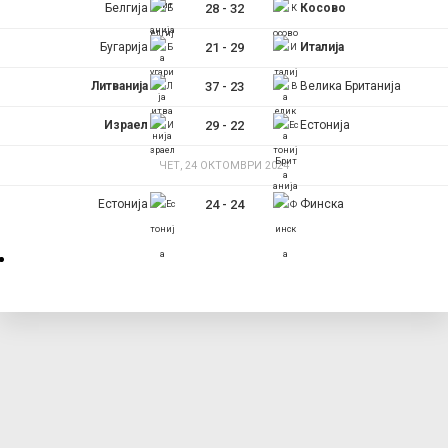
Белгија
28
-
32
Косово
Бугарија
21
-
29
Италија
Литванија
37
-
23
Велика Британија
Израел
29
-
22
Естонија
ЧЕТ, 24 ОКТОМВРИ 2024
Естонија
24
-
24
Финска