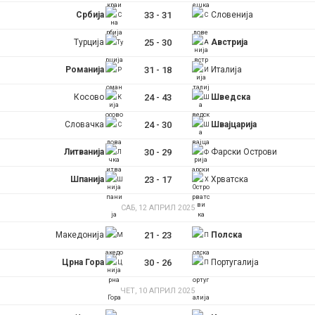
y
Србија
33
-
31
Словенија
Турција
25
-
30
Австрија
t
Романија
31
-
18
Италија
a
Косово
24
-
43
Шведска
b
Словачка
24
-
30
Швајцарија
s
Литванија
30
-
29
Фарски Острови
Шпанија
23
-
17
Хрватска
САБ, 12 АПРИЛ 2025
Македонија
21
-
23
Полска
Црна Гора
30
-
26
Португалија
ЧЕТ, 10 АПРИЛ 2025