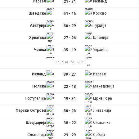
Израел
21
-
31
Исланд
Шведска
51
-
16
Косово
Австрија
36
-
29
Турција
Хрватска
27
-
26
Шпанија
Чешка
35
-
19
Украина
СРЕ, 9 АПРИЛ 2025
Исланд
39
-
27
Израел
Полска
22
-
18
Македонија
Португалија
19
-
31
Црна Гора
Фарски Острови
36
-
26
Литванија
Швајцарија
38
-
22
Словачка
Словенија
29
-
29
Србија