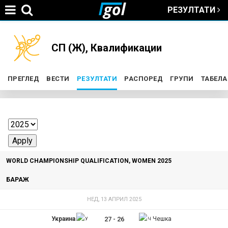
РЕЗУЛТАТИ
Jump to navigation
You
СП (Ж), Квалификации
are
ПРЕГЛЕД
ВЕСТИ
РЕЗУЛТАТИ
(ACTIVE TAB)
РАСПОРЕД
ГРУПИ
ТАБЕЛА
P
here
r
i
WORLD CHAMPIONSHIP QUALIFICATION, WOMEN 2025
m
БАРАЖ
a
НЕД, 13 АПРИЛ 2025
r
Украина
27
-
26
Чешка