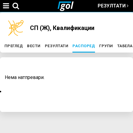
РЕЗУЛТАТИ
Jump to navigation
You
СП (Ж), Квалификации
are
ПРЕГЛЕД
ВЕСТИ
РЕЗУЛТАТИ
РАСПОРЕД
(ACTIVE TAB)
ГРУПИ
ТАБЕЛА
P
here
r
Нема натпревари.
i
m
a
r