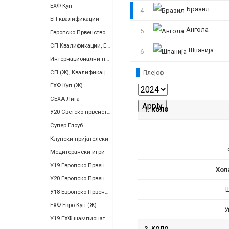
ЕХФ Куп
Бразил
4
ЕП квалификации
Ангола
5
Европско Првенство Квалификации (Ж)
СП Квалификации, Европа
Шпанија
6
Интернационални пријателски
СП (Ж), Квалификации
Плејоф
ЕХФ Куп (Ж)
СЕХА Лига
1. КОЛО
У20 Светско првенство (Ж)
Супер Глоуб
Клупски пријателски
Медитерански игри
У19 Европско Првенство (Ж)
Хол
У20 Европско Првенство
У18 Европско Првенство
ЕХФ Евро Куп (Ж)
У
У19 ЕХФ шампионат (ж), Див. 2