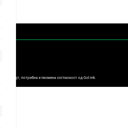
е права.
ј веб сајт, потребна е писмена согласност од Gol.mk.