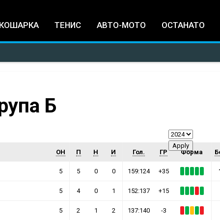
Jump to navigation
КОШАРКА
ТЕНИС
АВТО-МОТО
ОСТАНАТО
рупа Б
ОН
П
Н
И
Гол.
ГР
Форма
Б
5
5
0
0
159:124
+35
5
4
0
1
152:137
+15
5
2
1
2
137:140
-3