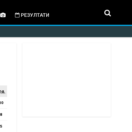
РЕЗУЛТАТИ
од.
10
8
5