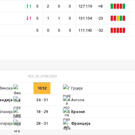
1
5
2
0
3
127:119
+8
1
5
1
1
3
131:154
-23
5
0
0
5
111:143
-32
ЧЕТ, 25 ЈУЛИ 2024
Финска
10:52
Грција
андија
34
-
31
Ангола
Шпанија
18
-
29
Бразил
нгарија
28
-
31
Франција