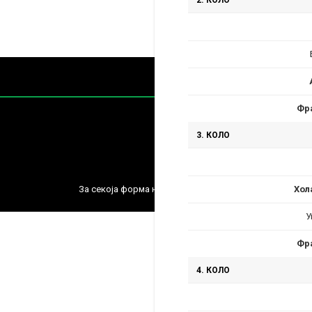
2. КОЛО
Фр
3. КОЛО
Содржин
За секоја форма на распространување, репродукција и
Хол
У
Фр
4. КОЛО