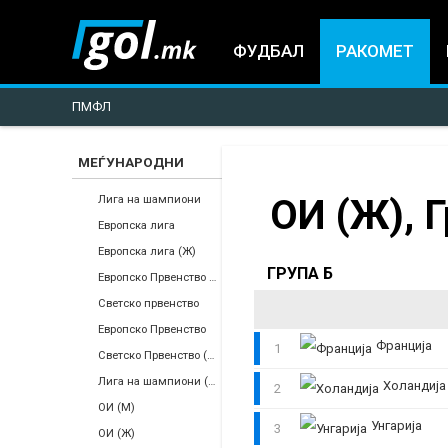
ФУДБАЛ
РАКОМЕТ
ПМФЛ
МЕЃУНАРОДНИ
You
ОИ (Ж), Г
Лига на шампиони
Европска лига
are
Европска лига (Ж)
ГРУПА Б
Европско Првенство (Ж)
here
Светско првенство
Европско Првенство
Франција
1
Светско Првенство (Ж)
Лига на шампиони (Ж)
Холандија
2
ОИ (М)
Унгарија
3
ОИ (Ж)