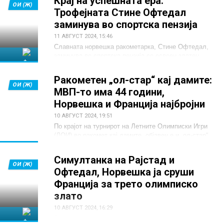
Крај на успешната ера:
ОИ (Ж)
Трофејната Стине Офтедал
заминува во спортска пензија
11 АВГУСТ 2024, 15:46
Славната норвешка ракометарка, Стине Офтедал,
Франција
заминува во спортска пензија со освоен златен
медал од Олимписките игри во Париз.
Ракометен „ол-стар“ кај дамите:
ОИ (Ж)
МВП-то има 44 години,
Норвешка и Франција најбројни
10 АВГУСТ 2024, 19:51
По крајот на турнирот на Летните Олимписки Игри
(ЛОИ) во ракомет кај дамите, објавен е и „ол-стар“
тимот кој го одбележа овој настан.
Симултанка на Рајстад и
ОИ (Ж)
Офтедал, Норвешка ја сруши
Франција за трето олимписко
злато
10 АВГУСТ 2024, 16:29
Франција
Репрезентацијата на Норвешка е освојувач на