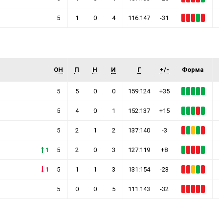
5
1
0
4
116:147
-31
ОН
П
Н
И
Г
+/-
Форма
5
5
0
0
159:124
+35
5
4
0
1
152:137
+15
5
2
1
2
137:140
-3
1
5
2
0
3
127:119
+8
1
5
1
1
3
131:154
-23
5
0
0
5
111:143
-32