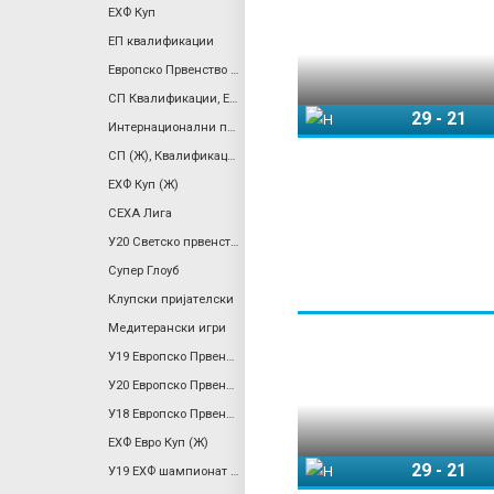
ЕХФ Куп
ЕП квалификации
a
Европско Првенство Квалификации (Ж)
r
СП Квалификации, Европа
29
-
21
Норвешка
Интернационални пријателски
y
СП (Ж), Квалификации
ЕХФ Куп (Ж)
t
СЕХА Лига
У20 Светско првенство (Ж)
a
Супер Глоуб
Клупски пријателски
b
Медитерански игри
У19 Европско Првенство (Ж)
s
У20 Европско Првенство
У18 Европско Првенство
ЕХФ Евро Куп (Ж)
29
-
21
У19 ЕХФ шампионат (ж), Див. 2
Норвешка