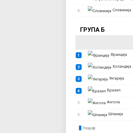
Словенија
6
ГРУПА Б
Франција
1
Холандија
2
Унгарија
3
Бразил
4
Ангола
5
Шпанија
6
Плејоф