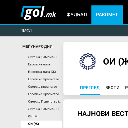
ФУДБАЛ
РАКОМЕТ
ПМФЛ
МЕЃУНАРОДНИ
You
Лига на шампиони
ОИ (
Европска лига
are
Европска лига (Ж)
Европско Првенство (Ж)
here
P
Светско првенство
ПРЕГЛЕД
(ACTIVE TAB)
ВЕСТИ
Р
Европско Првенство
r
Светско Првенство (Ж)
Лига на шампиони (Ж)
i
НАЈНОВИ ВЕС
ОИ (М)
ОИ (Ж)
m