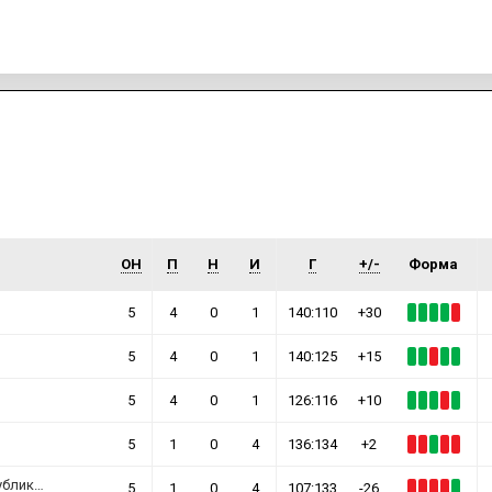
златниот медал на Олимписките игри, откако во
големото финале ја надигра домашната селекција
на Франција со убедливи 29-21. „Триколорките“
имаа големи проблеми во дефанзивата, правеа
несфатливи грешки, па на крајот мораа да го
препуштат олимпискиот трон на скандинавскиот
ИМПРЕСУМ
МАРКЕТИНГ
КОНТАКТ
RSS
тим.
© 2016-2026 Gol.mk
Сите права задржани
ОН
П
Н
И
Г
+/-
Форма
ите на Gol.mk се заштитени со Законот за авторското право и сроднит
ли комерцијална употреба на текстови, фотографии или податоци од ово
5
4
0
1
140:110
+30
5
4
0
1
140:125
+15
5
4
0
1
126:116
+10
5
1
0
4
136:134
+2
ка Кореја
5
1
0
4
107:133
-26