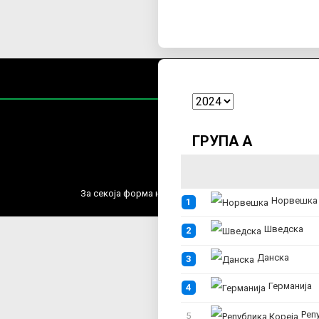
ГРУПА А
Содржин
За секоја форма на распространување, репродукција и
Норвешка
1
Шведска
2
Данска
3
Германија
4
Републи
5