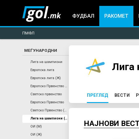
ФУДБАЛ
РАКОМЕТ
ПМФЛ
МЕЃУНАРОДНИ
You
Лига на шампиони
Лига 
Европска лига
are
Европска лига (Ж)
Европско Првенство (Ж)
here
P
Светско првенство
ПРЕГЛЕД
(ACTIVE TAB)
ВЕСТИ
Р
Европско Првенство
r
Светско Првенство (Ж)
Лига на шампиони (Ж)
i
НАЈНОВИ ВЕС
ОИ (М)
ОИ (Ж)
m