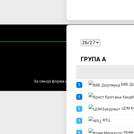
ГРУПА А
Содржин
За секоја форма на распространување, репродукција и
БВБ До
1
1
ЦСМ Бу
1
ФТЦ
1
Крим Ме
1