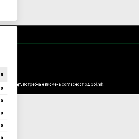
Б
е права.
ј веб сајт, потребна е писмена согласност од Gol.mk.
0
0
0
0
0