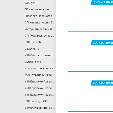
ЛИГА НА ША
ЕХФ Куп
ЕП квалификации
a
Европско Првенство Квалификации (Ж)
r
СП Квалификации, Европа
Интернационални пријателски
y
СП (Ж), Квалификации
ЕХФ Куп (Ж)
ЛИГА НА ША
t
СЕХА Лига
У20 Светско првенство (Ж)
a
Супер Глоуб
Клупски пријателски
b
Медитерански игри
У19 Европско Првенство (Ж)
s
ЛИГА НА ША
У20 Европско Првенство
У18 Европско Првенство
ЕХФ Евро Куп (Ж)
У19 ЕХФ шампионат (ж), Див. 2