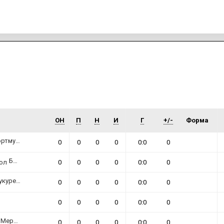
потврди учесниците во женската Лига на
шампионите за сезоната 2026/27, а меѓу клубовите
кои добија „вајлд-карта“ се најде и Борусија
Дортмунд, тим каде што oд новата сезона ќе
настапува една македонска репрезентативка.
ИМПРЕСУМ
МАРКЕТИНГ
КОНТАКТ
RSS
© 2016-2026 Gol.mk
Сите права задржани
ОН
П
Н
И
Г
+/-
Форма
ите на Gol.mk се заштитени со Законот за авторското право и сроднит
ли комерцијална употреба на текстови, фотографии или податоци од ово
ртмунд
0
0
0
0
0:0
0
Брест Бретања Хандбол
0
0
0
0
0:0
0
курешт
0
0
0
0
0:0
0
0
0
0
0
0:0
0
ркатор
0
0
0
0
0:0
0