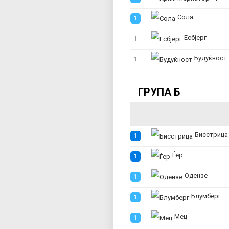
Сола
1
Есбјерг
1
Будуќност
1
ГРУПА Б
Бисстрица
1
Ѓер
1
Одензе
1
Блумберг
1
Мец
1