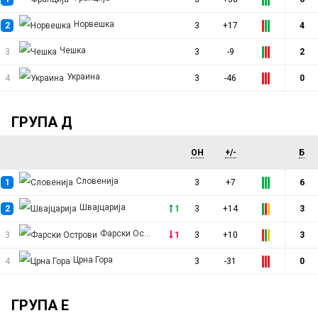
Норвешка
2
3
+17
4
Чешка
3
3
-9
2
Украина
4
3
-46
0
ГРУПА Д
ОН
+/-
Б
Словенија
1
3
+7
6
Швајцарија
2
1
3
+14
3
Фарски Острови
3
1
3
+10
3
Црна Гора
4
3
-31
0
ГРУПА Е