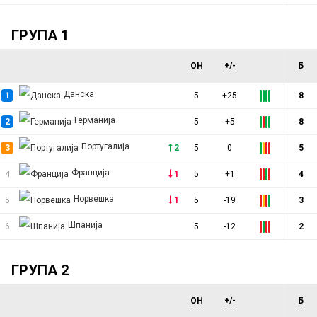
ГРУПА 1
ОН
+/-
Б
Данска
1
5
+25
8
Германија
2
5
+5
8
Португалија
3
2
5
0
5
Франција
4
1
5
+1
4
Норвешка
5
1
5
-19
3
Шпанија
6
5
-12
2
ГРУПА 2
ОН
+/-
Б