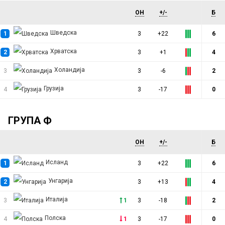
ОН
+/-
Б
Шведска
1
3
+22
6
Хрватска
2
3
+1
4
Холандија
3
3
-6
2
Грузија
4
3
-17
0
ГРУПА Ф
ОН
+/-
Б
Исланд
1
3
+22
6
Унгарија
2
3
+13
4
Италија
3
1
3
-18
2
Полска
4
1
3
-17
0