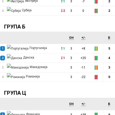
Австрија
3
1
3
-7
2
работата на тимот, пишуваат
германските медиуми.
Србија
4
2
3
0
2
ГРУПА Б
ОН
+/-
Б
Португалија
1
1
3
+8
5
Данска
2
1
3
+25
4
Македонија
3
3
-11
3
Романија
4
3
-22
0
ГРУПА Ц
ОН
+/-
Б
Франција
1
3
+38
6