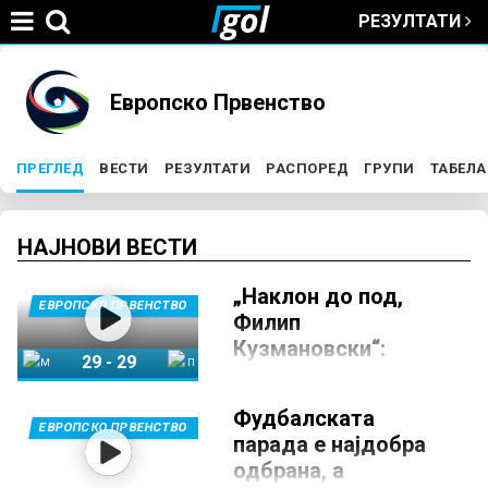
РЕЗУЛТАТИ
Jump to navigation
You
Европско Првенство
are
ПРЕГЛЕД
(ACTIVE TAB)
ВЕСТИ
РЕЗУЛТАТИ
РАСПОРЕД
ГРУПИ
ТАБЕЛА
P
here
r
НАЈНОВИ ВЕСТИ
„Наклон до под,
i
ЕВРОПСКО ПРВЕНСТВО
Филип
Кузмановски“:
m
29
-
29
ЕХФ се наврати на
незаборавната
a
Македонија
Португалија
Фудбалската
партија на
ЕВРОПСКО ПРВЕНСТВО
парада е најдобра
капитенот!
r
одбрана, а
12 ФЕВРУАРИ 2026, 22:10