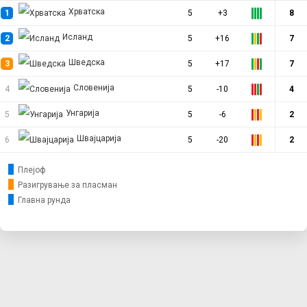
Хрватска
1
5
+3
8
Исланд
2
5
+16
7
Шведска
3
5
+17
7
Словенија
4
5
-10
4
Унгарија
5
5
-6
2
Швајцарија
6
5
-20
2
Плејоф
Разигрување за пласман
Главна рунда