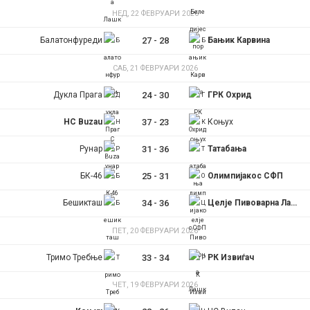
НЕД, 22 ФЕВРУАРИ 2026
Балатонфуреди
27
-
28
Бањик Карвина
САБ, 21 ФЕВРУАРИ 2026
Дукла Прага
24
-
30
ГРК Охрид
HC Buzau
37
-
23
Коњух
Рунар
31
-
36
Татабања
БК-46
25
-
31
Олимпијакос СФП
Бешикташ
34
-
36
Целје Пивоварна Лашко
ПЕТ, 20 ФЕВРУАРИ 2026
Тримо Требње
33
-
34
РК Извиѓач
ЧЕТ, 19 ФЕВРУАРИ 2026