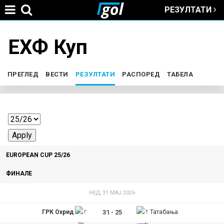
РЕЗУЛТАТИ
Jump to navigation
ЕХФ Куп
You
are
ПРЕГЛЕД
ВЕСТИ
РЕЗУЛТАТИ
(ACTIVE TAB)
РАСПОРЕД
ТАБЕЛА
P
here
r
i
EUROPEAN CUP 25/26
m
ФИНАЛЕ
a
НЕД, 31 МАЈ 2026
r
ГРК Охрид
31
-
25
Татабања