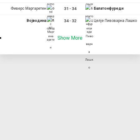
Фиверс Маргаретен
31
-
34
Балатонфуреди
Војводина
34
-
32
Целје Пивоварна Лашко
Show More