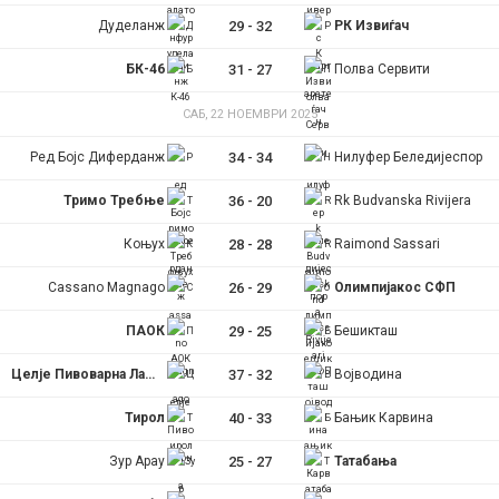
Дуделанж
29
-
32
РК Извиѓач
БК-46
31
-
27
Полва Сервити
САБ, 22 НОЕМВРИ 2025
Ред Бојс Диферданж
34
-
34
Нилуфер Беледијеспор
Тримо Требње
36
-
20
Rk Budvanska Rivijera
Коњух
28
-
28
Raimond Sassari
Cassano Magnago
26
-
29
Олимпијакос СФП
ПАОК
29
-
25
Бешикташ
Целје Пивоварна Лашко
37
-
32
Војводина
Тирол
40
-
33
Бањик Карвина
Зур Арау
25
-
27
Татабања