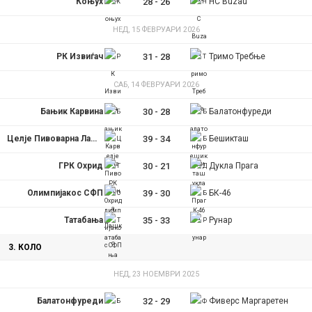
Коњух
28
-
26
HC Buzau
НЕД, 15 ФЕВРУАРИ 2026
РК Извиѓач
31
-
28
Тримо Требње
САБ, 14 ФЕВРУАРИ 2026
Бањик Карвина
30
-
28
Балатонфуреди
Целје Пивоварна Лашко
39
-
34
Бешикташ
ГРК Охрид
30
-
21
Дукла Прага
Олимпијакос СФП
39
-
30
БК-46
Татабања
35
-
33
Рунар
3. КОЛО
НЕД, 23 НОЕМВРИ 2025
Балатонфуреди
32
-
29
Фиверс Маргаретен