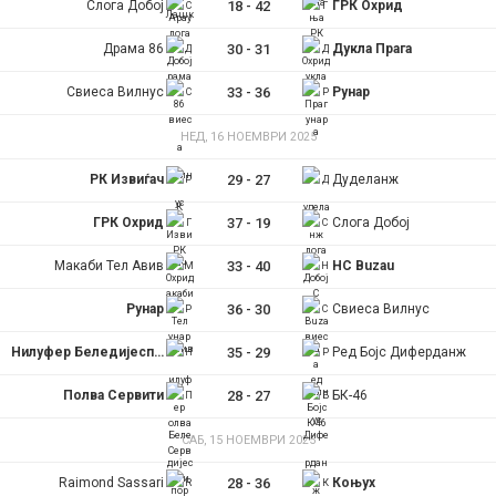
Слога Добој
18
-
42
ГРК Охрид
Драма 86
30
-
31
Дукла Прага
Свиеса Вилнус
33
-
36
Рунар
НЕД, 16 НОЕМВРИ 2025
РК Извиѓач
29
-
27
Дуделанж
ГРК Охрид
37
-
19
Слога Добој
Макаби Тел Авив
33
-
40
HC Buzau
Рунар
36
-
30
Свиеса Вилнус
Нилуфер Беледијеспор
35
-
29
Ред Бојс Диферданж
Полва Сервити
28
-
27
БК-46
САБ, 15 НОЕМВРИ 2025
Raimond Sassari
28
-
36
Коњух