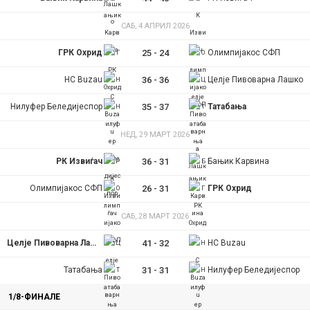
САБ, 4 АПРИЛ 2026
ГРК Охрид
25
-
24
Олимпијакос СФП
HC Buzau
36
-
36
Целје Пивоварна Лашко
Нилуфер Беледијеспор
35
-
37
Татабања
НЕД, 29 МАРТ 2026
РК Извиѓач
36
-
31
Бањик Карвина
Олимпијакос СФП
26
-
31
ГРК Охрид
САБ, 28 МАРТ 2026
Целје Пивоварна Лашко
41
-
32
HC Buzau
Татабања
31
-
31
Нилуфер Беледијеспор
1/8-ФИНАЛE