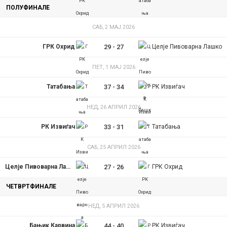
y
ПОЛУФИНАЛЕ
САБ, 2 МАЈ 2026
t
ГРК Охрид
29
-
27
Целје Пивоварна Лашко
a
ПЕТ, 1 МАЈ 2026
b
Татабања
37
-
34
РК Извиѓач
s
НЕД, 26 АПРИЛ 2026
РК Извиѓач
33
-
31
Татабања
САБ, 25 АПРИЛ 2026
Целје Пивоварна Лашко
27
-
26
ГРК Охрид
ЧЕТВРТФИНАЛЕ
НЕД, 5 АПРИЛ 2026
Бањик Карвина
44
-
40
РК Извиѓач