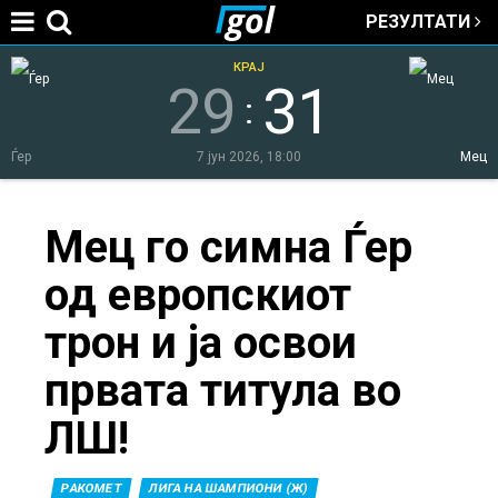
РЕЗУЛТАТИ
Jump to navigation
КРАЈ
29
31
:
Ѓер
7 јун 2026, 18:00
Мец
You
Мец го симна Ѓер
од европскиот
are
трон и ја освои
here
првата титула во
ЛШ!
РАКОМЕТ
ЛИГА НА ШАМПИОНИ (Ж)