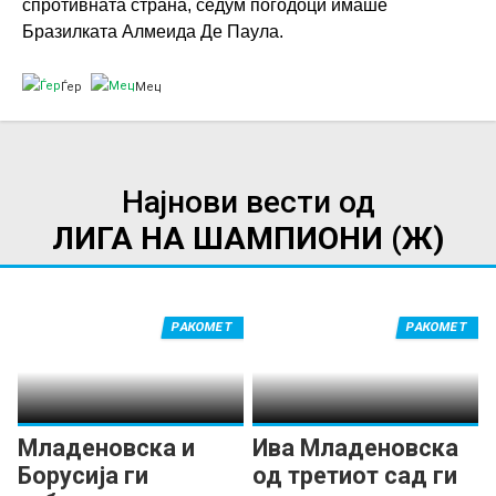
спротивната страна, седум погодоци имаше
Бразилката Алмеида Де Паула.
Ѓер
Мец
Најнови вести од
ЛИГА НА ШАМПИОНИ (Ж)
РАКОМЕТ
РАКОМЕТ
Младеновска и
Ива Младеновска
Борусија ги
од третиот сад ги