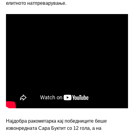
елитното натпреварување.
Најдобра ракометарка кај победниците беше
извонредната Сара Буктит со 12 гола, а на