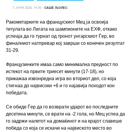
7 ЈУНИ 2026, 19:35
•
САШЕ ЉОЛЕС
Ракометарките на францускиот
Мец
ја освоија
титулата во Лигата на шампионите на ЕХФ, откако
успеаја да го турнат од тронот унгарскиот
Ѓер
, во
финалниот натпревар кој заврши со конечен резултат
31-29.
Французинките имаа само минимална предност по
истекот на првите триесет минути (17-18), но
прикажаа извонредна игра во вториот дел, со која
стигнаа до највисоки +6 и го најавија походот кон
победата.
Се обиде Ѓер да го возврати ударот во последните
десетина минути, се врати на -2 гола, но Мец успеа да
го задржи налетот на домаќинот и на крајот славеше
победа со која се искачи на највиското место во