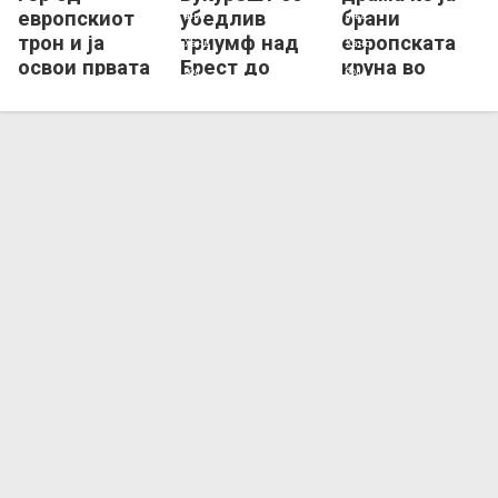
европскиот
убедлив
брани
трон и ја
триумф над
европската
освои првата
Брест до
круна во
титула во
бронзен
Будимпешта!
ЛШ!
медал во
ЛШ!