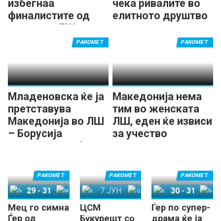
избегнаа
чека ривалите во
финалистите од
елитното друштво
ланската ЛШ
РАКОМЕТ
РАКОМЕТ
Младеновска ќе ја
Македонија нема
претставува
тим во женската
Македонија во ЛШ
ЛШ, еден ќе извиси
– Борусија
за учество
Дортмунд доби
место во елитата
РАКОМЕТ
РАКОМЕТ
РАКОМЕТ
29
-
31
7 ЈУН
30
-
31
Мец го симна
ЦСМ
Ѓер по супер-
Ѓер
Мец
Брест Бретања Хандбол
ЦСМ Букурешт
Брест Бретања Хандбол
Ѓер
Ѓер од
Букурешт со
драма ќе ја