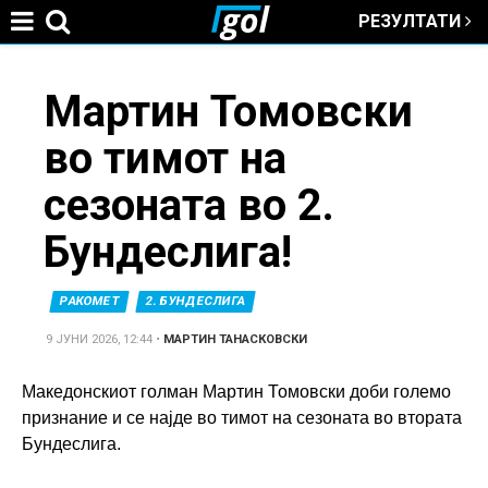
РЕЗУЛТАТИ
Jump to navigation
You
Мартин Томовски
во тимот на
are
сезоната во 2.
here
Бундеслига!
РАКОМЕТ
2. БУНДЕСЛИГА
9 ЈУНИ 2026, 12:44
•
МАРТИН ТАНАСКОВСКИ
Македонскиот голман Мартин Томовски доби големо
признание и се најде во тимот на сезоната во втората
Бундеслига.