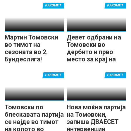
РАКОМЕТ
РАКОМЕТ
Мартин Томовски
Девет одбрани на
во тимот на
Томовски во
сезоната во 2.
дербито и прво
Бундеслига!
место за крај на
годината
РАКОМЕТ
РАКОМЕТ
Томовски по
Нова моќна партија
блескавата партија
на Томовски,
се најде во тимот
запиша ДВАЕСЕТ
на колото во
интервенции