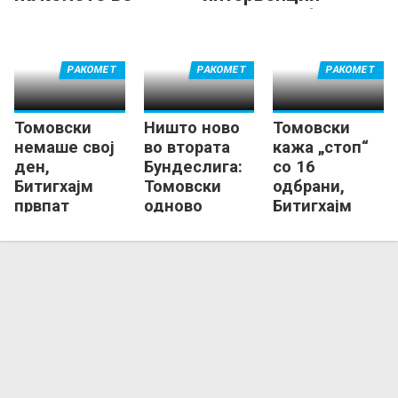
Германија
против Крефелд
РАКОМЕТ
РАКОМЕТ
РАКОМЕТ
Томовски
Ништо ново
Томовски
немаше свој
во втората
кажа „стоп“
ден,
Бундеслига:
со 16
Битигхајм
Томовски
одбрани,
првпат
одново
Битигхајм
поразен во 2.
двоцифрен
продолжи да
Бундеслига
за Битигхајм!
победува