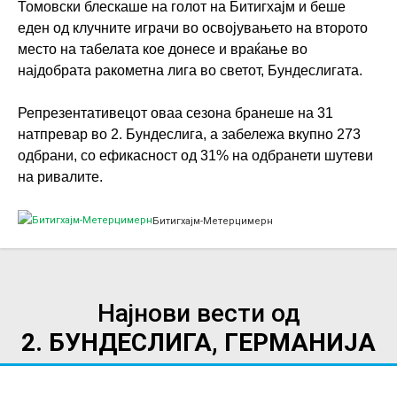
Томовски блескаше на голот на Битигхајм и беше
еден од клучните играчи во освојувањето на второто
место на табелата кое донесе и враќање во
најдобрата ракометна лига во светот, Бундеслигата.
Репрезентативецот оваа сезона бранеше на 31
натпревар во 2. Бундеслига, а забележа вкупно 273
одбрани, со ефикасност од 31% на одбранети шутеви
на ривалите.
Битигхајм-Метерцимерн
Најнови вести од
2. БУНДЕСЛИГА, ГЕРМАНИЈА