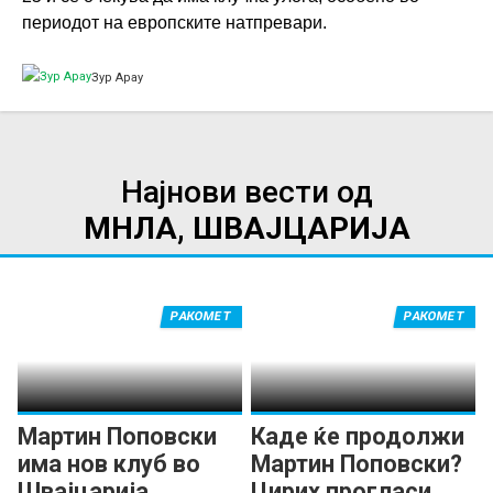
периодот на европските натпревари.
Зур Арау
Најнови вести од
МНЛА, ШВАЈЦАРИЈА
РАКОМЕТ
РАКОМЕТ
Мартин Поповски
Каде ќе продолжи
има нов клуб во
Мартин Поповски?
Швајцарија
Цирих прогласи