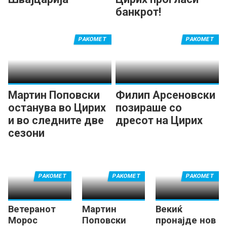
банкрот!
РАКОМЕТ
РАКОМЕТ
Мартин Поповски
Филип Арсеновски
останува во Цирих
позираше со
и во следните две
дресот на Цирих
сезони
РАКОМЕТ
РАКОМЕТ
РАКОМЕТ
Ветеранот
Мартин
Векиќ
Морос
Поповски
пронајде нов