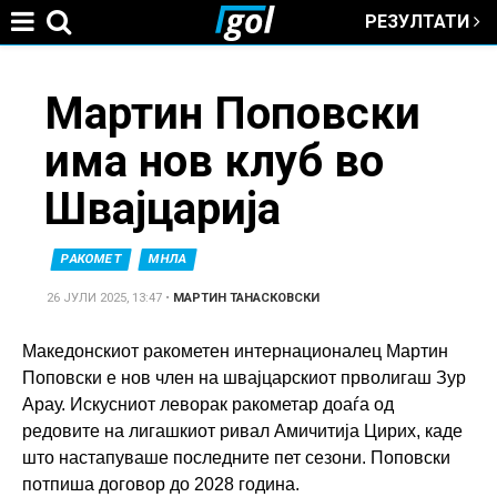
РЕЗУЛТАТИ
Jump to navigation
You
Мартин Поповски
има нов клуб во
are
Швајцарија
here
РАКОМЕТ
МНЛА
26 ЈУЛИ 2025, 13:47
•
МАРТИН ТАНАСКОВСКИ
Македонскиот ракометен интернационалец Мартин
Поповски е нов член на швајцарскиот прволигаш Зур
Арау. Искусниот леворак ракометар доаѓа од
редовите на лигашкиот ривал Амичитија Цирих, каде
што настапуваше последните пет сезони. Поповски
потпиша договор до 2028 година.