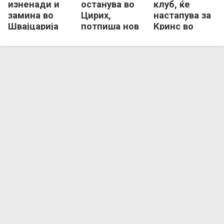
изненади и
останува во
клуб, ќе
замина во
Цирих,
настапува за
Швајцарија
потпиша нов
Кринс во
договор со
Швајцарија
Амичитија