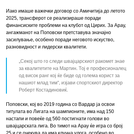
Иако имаше важечки договор со Амичитија до летото
2025, трансферот се реализираше поради
финансиските проблеми на клубот од Цирих. За Арау,
ангажманот на Поповски претставува значајно
засилување, особено поради неговото искуство,
разновидност и лидерски квалитети.
„Секој што го следи швајцарскиот ракомет знае
за квалитетите на Мартин. Тој е професионалец
од висок ранг кој ќе биде од голема корист за
нашиот млад тим“, изјави спортскиот директор
Роберт Костадиновиќ.
Поповски, кој во 2019 година со Вардар ја освои
титулата во Лигата на шампионите, има над 150
настапи и повеќе од 560 постигнати голови во
швајцарската лига. Во тимот на Арау ќе игра со број
25 и се очекува да има клучна улога, особено во