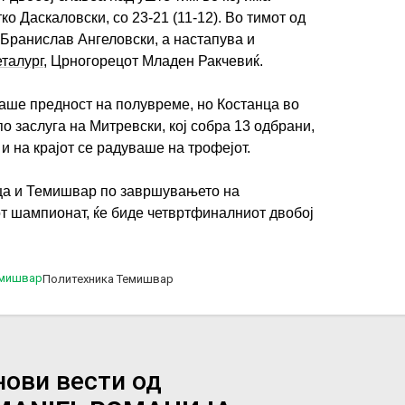
 Даскаловски, со 23-21 (11-12). Во тимот од
 Бранислав Ангеловски, а настапува и
талург
, Црногорецот Младен Ракчевиќ.
ше предност на полувреме, но Костанца во
о заслуга на Митревски, кој собра 13 одбрани,
 и на крајот се радуваше на трофејот.
ца и Темишвар по завршувањето на
т шампионат, ќе биде четвртфиналниот двобој
Политехника Темишвар
нови вести од