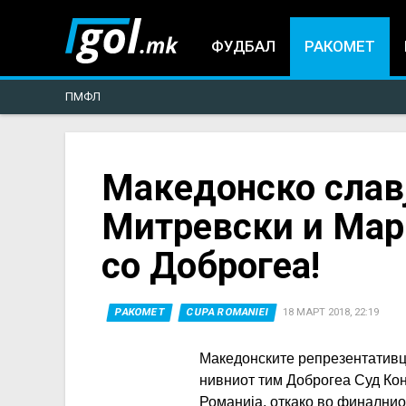
ФУДБАЛ
РАКОМЕТ
ПМФЛ
You
Македонско славј
Митревски и Марк
are
со Доброгеа!
here
РАКОМЕТ
CUPA ROMANIEI
18 МАРТ 2018, 22:19
Македонските репрезентативц
нивниот тим Доброгеа Суд Конс
Романија
, откако во финалнио