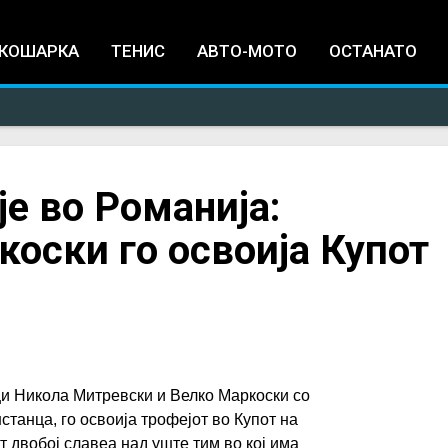
Jump to navigation
КОШАРКА
ТЕНИС
АВТО-МОТО
ОСТАНАТО
е во Романија:
оски го освоија Купот
и Никола Митревски и Велко Маркоски со
танца, го освоија трофејот во Купот на
т двобој славеа над уште тим во кој има