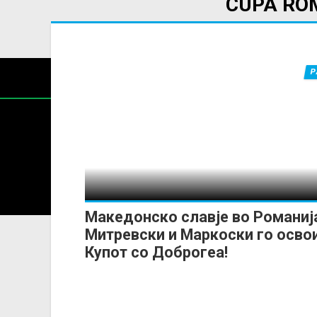
CUPA RO
Р
Содржин
За секоја форма на распространување, репродукција и
Македонско славје во Романиј
Митревски и Маркоски го осво
Купот со Доброгеа!