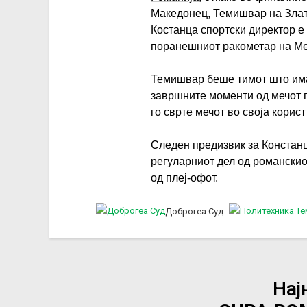
Македонец, Темишвар на Златко
Костанца спортски директор е
поранешниот ракометар на
Ме
Темишвар беше тимот што има
завршните моменти од мечот п
го сврте мечот во своја корист
Следен предизвик за Констан
регуларниот дел од романскио
од плеј-офот.
Доброгеа Суд
Нај