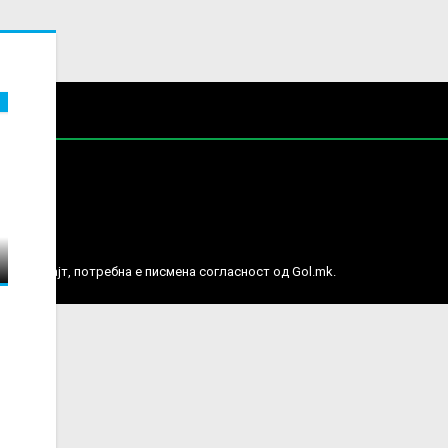
е права.
ј веб сајт, потребна е писмена согласност од Gol.mk.