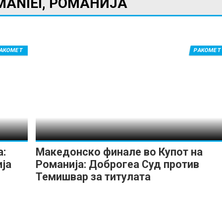
MANIEI, РОМАНИЈА
АКОМЕТ
РАКОМЕТ
ИМПРЕСУМ
МАРКЕТИНГ
КОНТАКТ
RSS
© 2016-2026 Gol.mk
Сите права задржани
ите на Gol.mk се заштитени со Законот за авторското право и сроднит
ли комерцијална употреба на текстови, фотографии или податоци од ово
а:
Македонско финале во Купот на
ија
Романија: Доброгеа Суд против
Темишвар за титулата