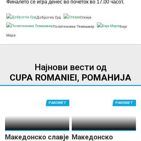
Финалето се игра денес во почеток во 17.00 часот.
Доброгеа Суд
Стеауа
Политехника Темишвар
Баја
Маре
Најнови вести од
CUPA ROMANIEI, РОМАНИЈА
РАКОМЕТ
РАКОМЕТ
Македонско славје
Македонско