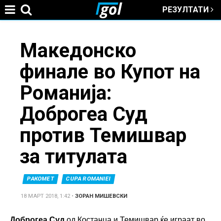
РЕЗУЛТАТИ
Jump to navigation
You
Македонско
финале во Купот на
are
Романија:
here
Доброгеа Суд
против Темишвар
за титулата
РАКОМЕТ
CUPA ROMANIEI
18 МАРТ 2018, 1:42
•
ЗОРАН МИШЕВСКИ
Доброгеа Суд
од Костанца и Темишвар ќе играат во