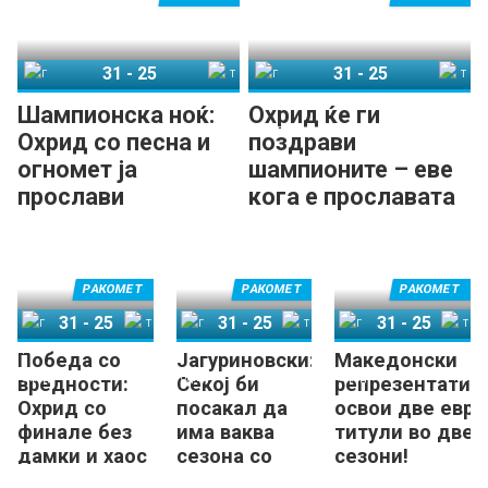
31
-
25
31
-
25
ГРК Охрид
Татабања
ГРК Охрид
Татабања
Шампионска ноќ:
Охрид ќе ги
Охрид со песна и
поздрави
огномет ја
шампионите – еве
прослави
кога е прославата
европската титула!
на плоштадот!
(ВИДЕО)
РАКОМЕТ
РАКОМЕТ
РАКОМЕТ
31
-
25
31
-
25
31
-
25
Победа со
Јагуриновски:
Македонски
ГРК Охрид
Татабања
ГРК Охрид
Татабања
ГРК Охрид
Татабања
вредности:
Секој би
репрезентатив
Охрид со
посакал да
освои две евро
финале без
има ваква
титули во две
дамки и хаос
сезона со
сезони!
– со стил, со
Охрид!