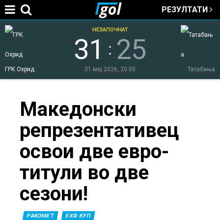
РЕЗУЛТАТИ
Jump to navigation
НЕЗАПОЧНАТ
31
25
:
ГРК Охрид
31 мај 2026, 20:00
Татабања
You
Македонски
репрезентативец
are
освои две евро-
here
титули во две
сезони!
РАКОМЕТ
ЕХФ КУП