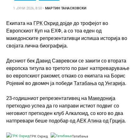
1 ЈУНИ 2026, 8:50
•
МАРТИН ТАНАСКОВСКИ
Екипата на
ГРК Охрид
дојде до трофејот во
Европскиот Куп на ЕХФ, а со тоа еден од
македонските репрезентативци испиша историја во
својата лична биографија.
Десниот бек Давид Савревски се закити со втората
европска титула во третото по ранг натпреварување
во европскиот ракомет, откако со екипата на Борис
Ројевиќ во двомеч ја победи
Татабања
од
Унгарија
.
23-годишниот репрезентативец на
Македонија
претходно успеа да го направи истиот подвиг со
неговиот претходен клуб Алкалоид, со кого во два
натпревари беше подобар од
АЕК Атина
од
Грција
.
ГРК Охрид
Татабања