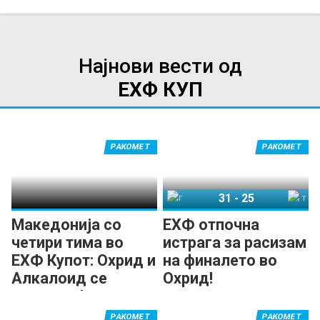
Најнови вести од
ЕХФ КУП
РАКОМЕТ
РАКОМЕТ
31
-
25
ГРК Охрид
Татабања
Македонија со
ЕХФ отпочна
четири тима во
истрага за расизам
ЕХФ Купот: Охрид и
на финалето во
Алкалоид се
Охрид!
носители!
РАКОМЕТ
РАКОМЕТ