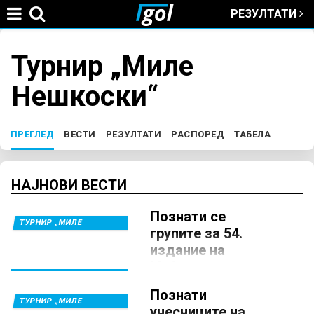
РЕЗУЛТАТИ
Jump to navigation
Турнир „Миле
You
Нешкоски“
are
here
ПРЕГЛЕД
(ACTIVE TAB)
ВЕСТИ
РЕЗУЛТАТИ
РАСПОРЕД
ТАБЕЛА
P
r
НАЈНОВИ ВЕСТИ
Познати се
i
ТУРНИР „МИЛЕ
групите за 54.
НЕШКОСКИ“
издание на
m
Меѓународниот
ракометен турнир
a
Познати
во Струга
ТУРНИР „МИЛЕ
учесниците на