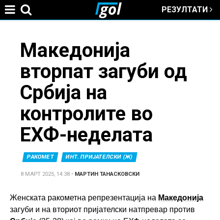
РЕЗУЛТАТИ
Jump to navigation
You
Македонија
вторпат загуби од
are
Србија на
here
контролите во
ЕХФ-неделата
РАКОМЕТ
ИНТ. ПРИЈАТЕЛСКИ (Ж)
8 МАРТ 2025, 14:38
•
МАРТИН ТАНАСКОВСКИ
Женската ракометна репрезентација на
Македонија
загуби и на вториот пријателски натпревар против