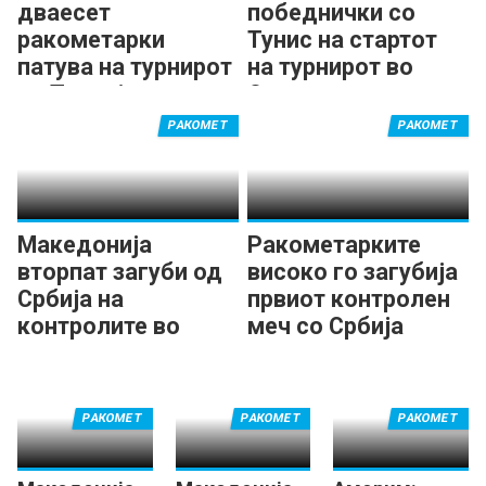
дваесет
победнички со
ракометарки
Тунис на стартот
патува на турнирот
на турнирот во
во Турција
Охрид
РАКОМЕТ
РАКОМЕТ
Македонија
Ракометарките
вторпат загуби од
високо го загубија
Србија на
првиот контролен
контролите во
меч со Србија
ЕХФ-неделата
РАКОМЕТ
РАКОМЕТ
РАКОМЕТ