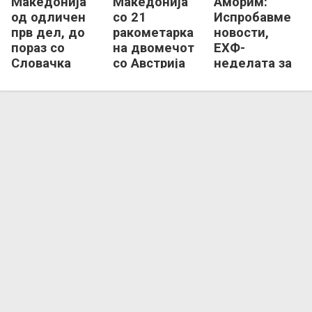
Македонија
Македонија
Аморим:
од одличен
со 21
Испробавме
прв дел, до
ракометарка
новости,
пораз со
на двомечот
ЕХФ-
Словачка
со Австрија
неделата за
во Брегенц
нас беше
позитивна