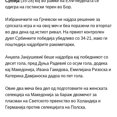
Србија
(35-28) кој во рамки на ЕХФ-неделата се
одигра на гостински терен во Бор.
Избраничките на Грчевски не најдоа решение за
српската игра и на овој меч и беа поразени по вторпат
во два дена од истиот ривал. На првиот контролен
дуел Србинките победија убедливо со 34-21, иако ги
поштедија најдобрите ракометарки,
Анџела Јанјушевиќ беше најдобра кај победникот со
десет гола, пред Дуња Радевиќ со осум гола, додека
кај Македонија, Ивана Гакидова, Емилијана Ризоска и
Катерина Дамјаноска дадоа по пет гола.
Овие два меча беа дел од подготовките на женската
селекција на Македонија за бараж двомечот за
пласман на Светското првенство во
Холандија
и
Германија
против селекцијата на
Полска
.