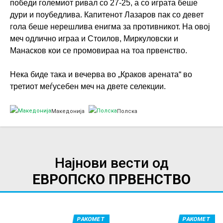
победи големиот ривал со 27-25, а со играта беше
дури и поубедлива. Капитенот Лазаров пак со девет
гола беше нерешлива енигма за противникот. На овој
меч одлично играа и Стоилов, Миркуловски и
Манасков кои се промовираа на тоа првенство.
Нека биде така и вечерва во „Краков арената“ во
третиот меѓусебен меч на двете селекции.
Македонија
Полска
Најнови вести од
ЕВРОПСКО ПРВЕНСТВО
РАКОМЕТ
РАКОМЕТ