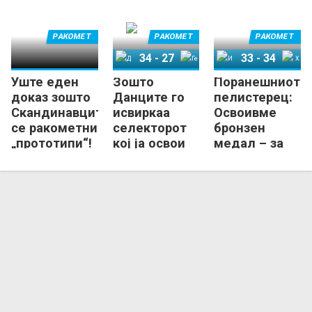
критичарите!
РАКОМЕТ
РАКОМЕТ
РАКОМЕТ
34
-
27
33
-
34
Уште еден
Зошто
Поранешниот
Данска
Германија
Исланд
Хрватска
доказ зошто
Данците го
пелистерец:
Скандинавците
исвиркаа
Освоивме
се ракометни
селекторот
бронзен
„прототипи“!
кој ја освои
медал – за
европската
инат!
титула?