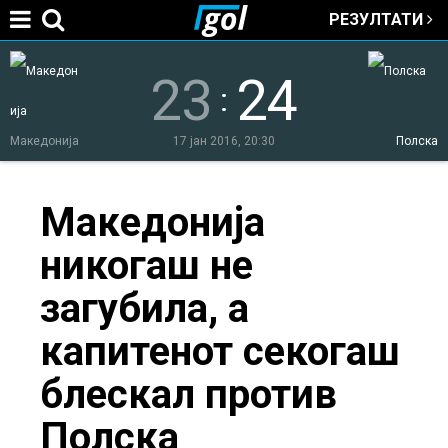
РЕЗУЛТАТИ
Jump to navigation
23
24
:
Македонија
17 јан 2016, 20:30
Полска
You
Македонија
никогаш не
are
загубила, а
here
капитенот секогаш
блескал против
Полска