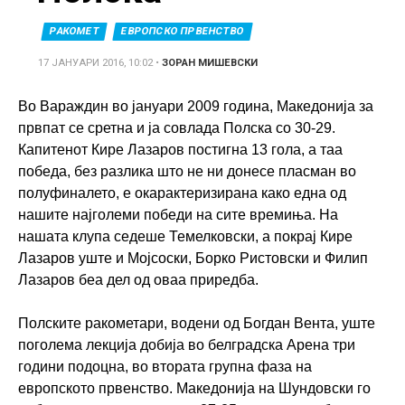
РАКОМЕТ
ЕВРОПСКО ПРВЕНСТВО
17 ЈАНУАРИ 2016, 10:02
•
ЗОРАН МИШЕВСКИ
Во Вараждин во јануари 2009 година, Македонија за
првпат се сретна и ја совлада Полска со 30-29.
Капитенот Кире Лазаров постигна 13 гола, а таа
победа, без разлика што не ни донесе пласман во
полуфиналето, е окарактеризирана како една од
нашите најголеми победи на сите времиња. На
нашата клупа седеше Темелковски, а покрај Кире
Лазаров уште и Мојсоски, Борко Ристовски и Филип
Лазаров беа дел од оваа приредба.
Полските ракометари, водени од Богдан Вента, уште
поголема лекција добија во белградска Арена три
години подоцна, во втората групна фаза на
европското првенство. Македонија на Шундовски го