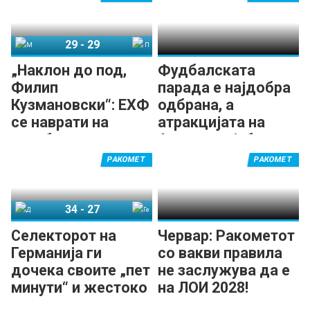
29
-
29
Македонија
Португалија
„Наклон до под,
Фудбалската
Филип
парада е најдобра
Кузмановски“: ЕХФ
одбрана, а
се наврати на
атракцијата на
незаборавната
Ареиа е најубав
партија на
гол на ЕП!
РАКОМЕТ
РАКОМЕТ
капитенот! (ВИДЕО)
34
-
27
Данска
Германија
Селекторот на
Червар: Ракометот
Германија ги
со вакви правила
дочека своите „пет
не заслужува да е
минути“ и жестоко
на ЛОИ 2028!
удри по